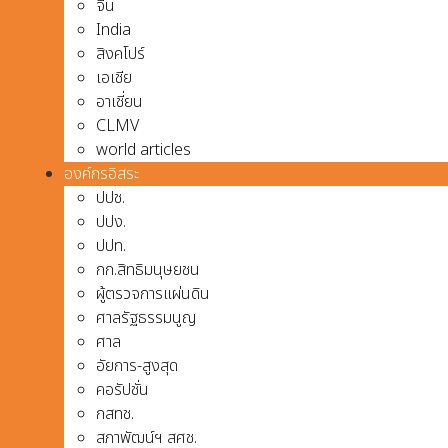
จีน
India
สิงคโปร์
เอเชีย
อาเชี่ยน
CLMV
world articles
องค์กรอิสระ
ปปช.
ปปง.
ปปท.
กก.สิทธิมนุษยชน
ผู้ตรวจการแผ่นดิน
ศาลรัฐธรรมนูญ
ศาล
อัยการ-สูงสุด
คอรัปชั่น
กสทช.
สภาพัฒน์ฯ สศช.