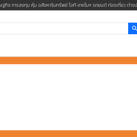
ษฐกิจ การลงทุน หุ้น อสังหาริมทรัพย์ ไอที-เทคโนฯ รถยนต์ ท่องเที่ยว ต่าง
การค้นหา