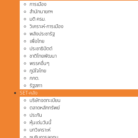
การเมือง
สำนักนายกฯ
มติ ครม.
วิเคราะห์-การเมือง
พลังประชารัฐ
เพื่อไทย
ประชาธิปัตต์
ชาติไทยพัฒนา
พรรคอื่นๆ
ภูมิใจไทย
กกต.
รัฐสภา
SET-คลัง
บริษัทจดทะเบียน
ตลาดหลักทรัพย์
ประกัน
หุ้นเด่นวันนี้
บทวิเคราะห์
ซุบซิบการลงทุน