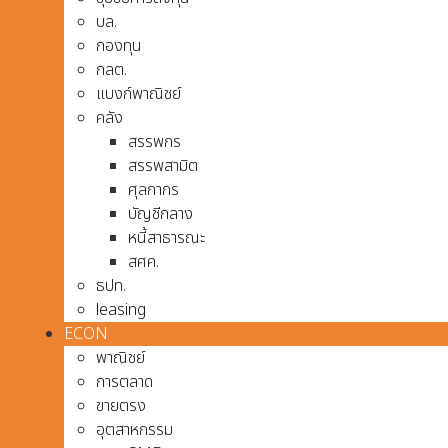
บล.
กองทุน
กลต.
แบงก์พาณิชย์
คลัง
สรรพกร
สรรพสามิต
ศุลกากร
บัญชีกลาง
หนี้สาธารณะ
สศค.
ธปท.
leasing
ECON
พาณิชย์
การตลาด
ขายตรง
อุตสาหกรรม