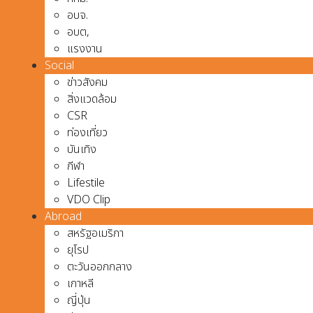
อบจ.
อบต,
แรงงาน
Social
ข่าวสังคม
สิ่งแวดล้อม
CSR
ท่องเที่ยว
บันเทิง
กีฬา
Lifestile
VDO Clip
Abroad
สหรัฐอเมริกา
ยุโรป
ตะวันออกกลาง
เกาหลี
ญี่ปุ่น