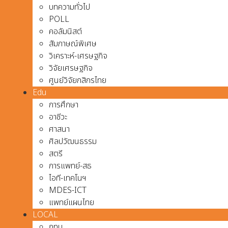
บทความทั่วไป
POLL
คอลัมนิสต์
สัมภาษณ์พิเศษ
วิเคราะห์-เศรษฐกิจ
วิจัยเศรษฐกิจ
ศูนย์วิจัยกสิกรไทย
Edu
การศึกษา
อาชีวะ
ศาสนา
ศิลปวัฒนธรรม
สตรี
การแพทย์-สธ
ไอที-เทคโนฯ
MDES-ICT
แพทย์แผนไทย
LOCAL
กทม.