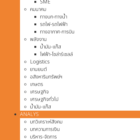
SME
คมนาคม
ทางบก-ทางน้ำ
รถไฟ-รถไฟฟ้า
ทางอากาศ-การบิน
พลังงาน
น้ำมัน-แก๊ส
ไฟฟ้า-โซล่าร์เซลล์
Logistics
ยานยนต์
อสังหาริมทรัพย์ฯ
เกษตร
เศรษฐกิจ
เศรษฐกิจทั่วไป
น้ำมัน-แก๊ส
ANALYS
บทวิเคราะห์สังคม
บทความการเงิน
บริหาร-จัดการ