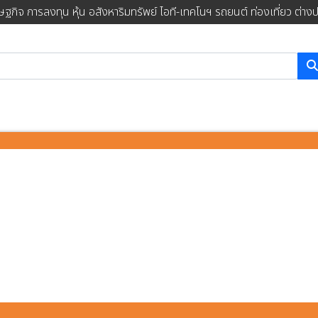
ษฐกิจ การลงทุน หุ้น อสังหาริมทรัพย์ ไอที-เทคโนฯ รถยนต์ ท่องเที่ยว ต่าง
การค้นหา