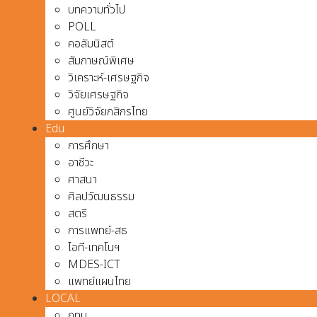
บทความทั่วไป
POLL
คอลัมนิสต์
สัมภาษณ์พิเศษ
วิเคราะห์-เศรษฐกิจ
วิจัยเศรษฐกิจ
ศูนย์วิจัยกสิกรไทย
Edu
การศึกษา
อาชีวะ
ศาสนา
ศิลปวัฒนธรรม
สตรี
การแพทย์-สธ
ไอที-เทคโนฯ
MDES-ICT
แพทย์แผนไทย
LOCAL
กทม.