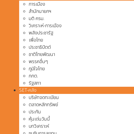
การเมือง
สำนักนายกฯ
มติ ครม.
วิเคราะห์-การเมือง
พลังประชารัฐ
เพื่อไทย
ประชาธิปัตต์
ชาติไทยพัฒนา
พรรคอื่นๆ
ภูมิใจไทย
กกต.
รัฐสภา
SET-คลัง
บริษัทจดทะเบียน
ตลาดหลักทรัพย์
ประกัน
หุ้นเด่นวันนี้
บทวิเคราะห์
ซุบซิบการลงทุน