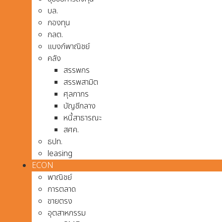
บล.
กองทุน
กลต.
แบงก์พาณิชย์
คลัง
สรรพกร
สรรพสามิต
ศุลกากร
บัญชีกลาง
หนี้สาธารณะ
สศค.
ธปท.
leasing
ECON
พาณิชย์
การตลาด
ขายตรง
อุตสาหกรรม