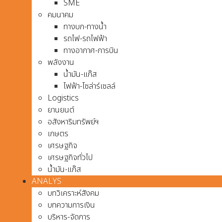
SME
คมนาคม
ทางบก-ทางน้ำ
รถไฟ-รถไฟฟ้า
ทางอากาศ-การบิน
พลังงาน
น้ำมัน-แก๊ส
ไฟฟ้า-โซล่าร์เซลล์
Logistics
ยานยนต์
อสังหาริมทรัพย์ฯ
เกษตร
เศรษฐกิจ
เศรษฐกิจทั่วไป
น้ำมัน-แก๊ส
ANALYS
บทวิเคราะห์สังคม
บทความการเงิน
บริหาร-จัดการ