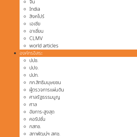
จีน
India
สิงคโปร์
เอเชีย
อาเชี่ยน
CLMV
world articles
องค์กรอิสระ
ปปช.
ปปง.
ปปท.
กก.สิทธิมนุษยชน
ผู้ตรวจการแผ่นดิน
ศาลรัฐธรรมนูญ
ศาล
อัยการ-สูงสุด
คอรัปชั่น
กสทช.
สภาพัฒน์ฯ สศช.