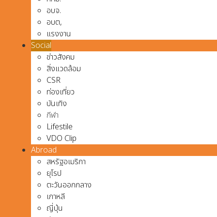
อบจ.
อบต,
แรงงาน
Social
ข่าวสังคม
สิ่งแวดล้อม
CSR
ท่องเที่ยว
บันเทิง
กีฬา
Lifestile
VDO Clip
Abroad
สหรัฐอเมริกา
ยุโรป
ตะวันออกกลาง
เกาหลี
ญี่ปุ่น