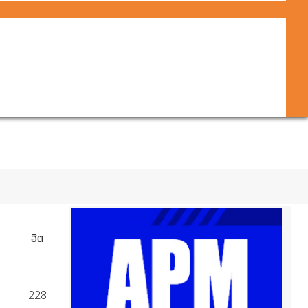
ฮิต
228