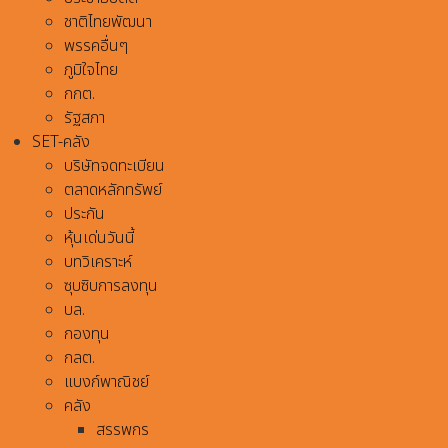
ชาติไทยพัฒนา
พรรคอื่นๆ
ภูมิใจไทย
กกต.
รัฐสภา
SET-คลัง
บริษัทจดทะเบียน
ตลาดหลักทรัพย์
ประกัน
หุ้นเด่นวันนี้
บทวิเคราะห์
ซุบซิบการลงทุน
บล.
กองทุน
กลต.
แบงก์พาณิชย์
คลัง
สรรพกร