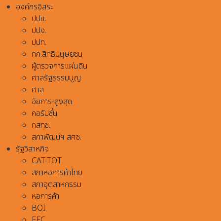
องค์กรอิสระ
ปปช.
ปปง.
ปปท.
กก.สิทธิมนุษยชน
ผู้ตรวจการแผ่นดิน
ศาลรัฐธรรมนูญ
ศาล
อัยการ-สูงสุด
คอรัปชั่น
กสทช.
สภาพัฒน์ฯ สศช.
รัฐวิสาหกิจ
CAT-TOT
สภาหอการค้าไทย
สภาอุตสาหกรรม
หอการค้า
BOI
EEC