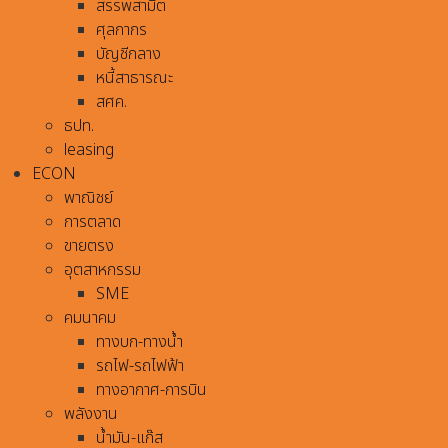
สรรพสามิต
ศุลกากร
บัญชีกลาง
หนี้สาธารณะ
สศค.
ธปท.
leasing
ECON
พาณิชย์
การตลาด
ขายตรง
อุตสาหกรรม
SME
คมนาคม
ทางบก-ทางน้ำ
รถไฟ-รถไฟฟ้า
ทางอากาศ-การบิน
พลังงาน
น้ำมัน-แก๊ส