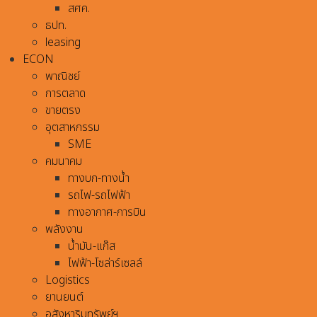
สศค.
ธปท.
leasing
ECON
พาณิชย์
การตลาด
ขายตรง
อุตสาหกรรม
SME
คมนาคม
ทางบก-ทางน้ำ
รถไฟ-รถไฟฟ้า
ทางอากาศ-การบิน
พลังงาน
น้ำมัน-แก๊ส
ไฟฟ้า-โซล่าร์เซลล์
Logistics
ยานยนต์
อสังหาริมทรัพย์ฯ