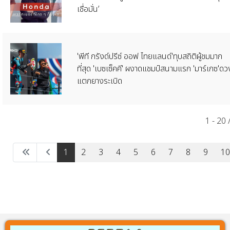
เชื่อมั่น’
'พีที กรังด์ปรีซ์ ออฟ ไทยแลนด์'ทุบสถิติผู้ชมมาก
ที่สุด 'เบซเซ็คคี' ผงาดแชมป์สนามแรก 'มาร์เกซ'ดว
แตกยางระเบิด
1 - 20
1
2
3
4
5
6
7
8
9
10