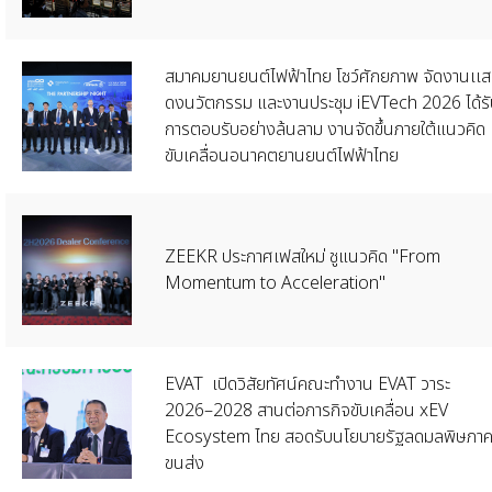
สมาคมยานยนต์ไฟฟ้าไทย โชว์ศักยภาพ จัดงานเเส
ดงนวัตกรรม และงานประชุม iEVTech 2026 ได้รั
การตอบรับอย่างล้นลาม งานจัดขึ้นภายใต้แนวคิด
ขับเคลื่อนอนาคตยานยนต์ไฟฟ้าไทย
ZEEKR ประกาศเฟสใหม่ ชูแนวคิด "From
Momentum to Acceleration"
EVAT เปิดวิสัยทัศน์คณะทำงาน EVAT วาระ
2026–2028 สานต่อภารกิจขับเคลื่อน xEV
Ecosystem ไทย สอดรับนโยบายรัฐลดมลพิษภา
ขนส่ง