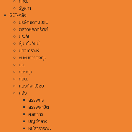
กกต.
รัฐสภา
SET-คลัง
บริษัทจดทะเบียน
ตลาดหลักทรัพย์
ประกัน
หุ้นเด่นวันนี้
บทวิเคราะห์
ซุบซิบการลงทุน
บล.
กองทุน
กลต.
แบงก์พาณิชย์
คลัง
สรรพกร
สรรพสามิต
ศุลกากร
บัญชีกลาง
หนี้สาธารณะ