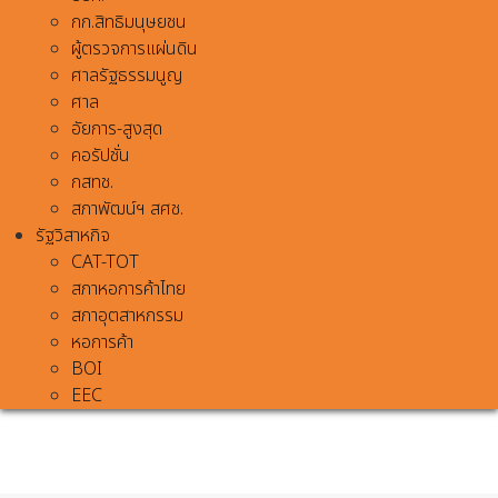
กก.สิทธิมนุษยชน
ผู้ตรวจการแผ่นดิน
ศาลรัฐธรรมนูญ
ศาล
อัยการ-สูงสุด
คอรัปชั่น
กสทช.
สภาพัฒน์ฯ สศช.
รัฐวิสาหกิจ
CAT-TOT
สภาหอการค้าไทย
สภาอุตสาหกรรม
หอการค้า
BOI
EEC