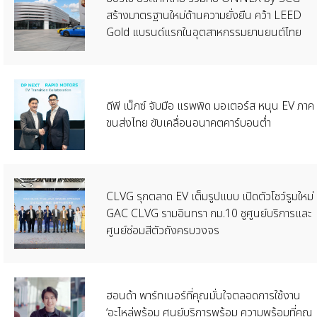
สร้างมาตรฐานใหม่ด้านความยั่งยืน คว้า LEED
Gold แบรนด์แรกในอุตสาหกรรมยานยนต์ไทย
ดีพี เน็กซ์ จับมือ แรพพิด มอเตอร์ส หนุน EV ภาค
ขนส่งไทย ขับเคลื่อนอนาคตคาร์บอนต่ำ
CLVG รุกตลาด EV เต็มรูปแบบ เปิดตัวโชว์รูมใหม่
GAC CLVG รามอินทรา กม.10 ชูศูนย์บริการและ
ศูนย์ซ่อมสีตัวถังครบวงจร
ฮอนด้า พาร์ทเนอร์ที่คุณมั่นใจตลอดการใช้งาน
‘อะไหล่พร้อม ศูนย์บริการพร้อม ความพร้อมที่คุณ