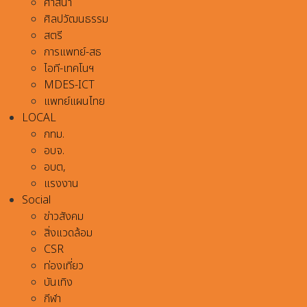
ศาสนา
ศิลปวัฒนธรรม
สตรี
การแพทย์-สธ
ไอที-เทคโนฯ
MDES-ICT
แพทย์แผนไทย
LOCAL
กทม.
อบจ.
อบต,
แรงงาน
Social
ข่าวสังคม
สิ่งแวดล้อม
CSR
ท่องเที่ยว
บันเทิง
กีฬา