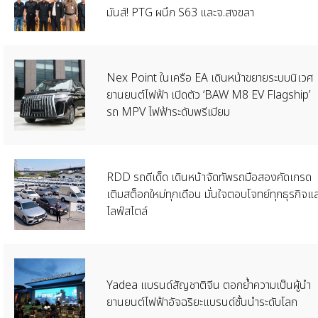
มันส์! PTG ผนึก S63 และจ.สงขลา
Nex Point ในเครือ EA เดินหน้าขยายระบบนิเวศ
ยานยนต์ไฟฟ้า เปิดตัว ‘BAW M8 EV Flagship’
รถ MPV ไฟฟ้าระดับพรีเมียม
RDD รถดีเด็ด เดินหน้าจัดทัพรถมือสองคัดเกรด
เติมสต็อกใหม่ทุกเดือน มั่นใจตอบโจทย์ทุกธุรกิจแ
ไลฟ์สไตล์
Yadea แบรนด์สัญชาติจีน ตอกย้ำความเป็นผู้นำ
ยานยนต์ไฟฟ้าอัจฉริยะแบรนด์ชั้นนำระดับโลก