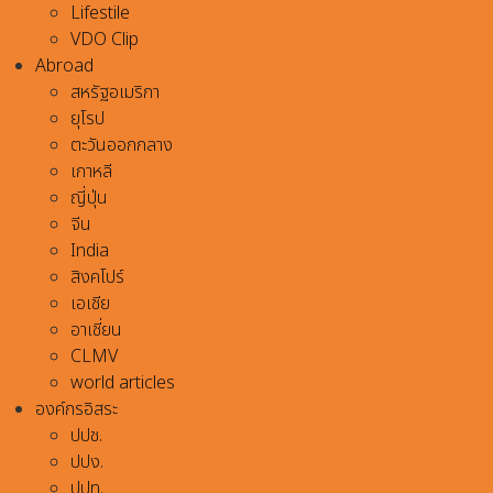
Lifestile
VDO Clip
Abroad
สหรัฐอเมริกา
ยุโรป
ตะวันออกกลาง
เกาหลี
ญี่ปุ่น
จีน
India
สิงคโปร์
เอเชีย
อาเชี่ยน
CLMV
world articles
องค์กรอิสระ
ปปช.
ปปง.
ปปท.