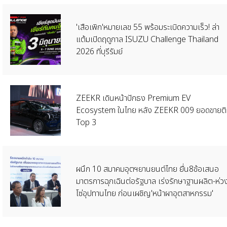
'เสือเพิก'หมายเลข 55 พร้อมระเบิดความเร็ว! ล่า
แต้มเปิดฤดูกาล ISUZU Challenge Thailand
2026 ที่บุรีรัมย์
ZEEKR เดินหน้าปักธง Premium EV
Ecosystem ในไทย หลัง ZEEKR 009 ยอดขายต
Top 3
ผนึก 10 สมาคมอุตฯยานยนต์ไทย ยื่น8ข้อเสนอ
มาตรการฉุกเฉินต่อรัฐบาล เร่งรักษาฐานผลิต-ห่ว
โซ่อุปทานไทย ก่อนเผชิญ'หน้าผาอุตสาหกรรม'