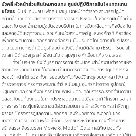
บัวคลี่ หัวหน้าส่วนสินไหมทดแทน ศูนย์ปฏิบัติการสินไหมทดแทน
ยโสธร
เป็นผู้แทนมอบ เพื่อสนับสนุนเจ้าหน้าที่ตำรวจ สามารถปฏิบัติ
หน้าที่อำนวยความสะดวกทางการจราจรแก่ประชาชนในช่วงฤดูฝนได้อย่าง
ปลอดภัย ตอกย้ำความมุ่งมั่นของบริษัทฯ ในการขับเคลื่อนภารกิจป้องกัน
และลดอุบัติเหตุทางถนน ร่วมกับหน่วยงานภาครัฐและองค์กรที่เกี่ยวข้อง
เพื่อยกระดับความปลอดภัยทางท้องถนนในประเทศไทยอย่างเป็นรูปธรรม
ตามแนวทางการดำเนินธุรกิจอย่างยั่งยืนด้านมิติสังคม (ESG – Social)
ณ สถานีตำรวจภูธรคำเขื่อนแก้ว ต.ลุมพุก อ.คำเขื่อนแก้ว จ.ยโสธร
ทั้งนี้ บริษัทฯ ยังได้บูรณาการความร่วมมือกับสำนักงานตำรวจแห่ง
ชาติและหน่วยงานภายใต้สังกัด ดำเนินภารกิจส่งเสริมการปฏิบัติภารกิจ
ของเจ้าหน้าที่ตำรวจ ทั้งการมอบประกันภัยอุบัติเหตุส่วนบุคคล (PA) แก่
ตำรวจจราจรโครงการพระราชดำริ สนับสนุนอุปกรณ์จราจร อุปกรณ์
ปฐมพยาบาล รวมถึงอุปกรณ์ยานพาหนะ ควบคู่กับการรณรงค์ด้านความ
ปลอดภัยบนท้องถนนในภาคประชาชนอย่างต่อเนื่อง อาทิ “โครงการอาสา
ตาจราจร” กระตุ้นให้ประชาชนมีส่วนร่วมในการเฝ้าระวังการกระทำผิดกฎ
จราจร “โครงการดูแลความปลอดภัยและอำนวยความสะดวกในช่วง
เทศกาล” เตรียมความพร้อมให้กับประชาชนระหว่างเดินทาง “โครงการ
สร้างสรรค์สื่อรณรงค์ Movie & Motto” เปิดโอกาสให้เยาวชนทั่ว
ประเทศ ร่วมเป็นกระบอกเสียงสื่อสารแนวคิดการสื่อสารแนวคิดเมาไม่ขับ