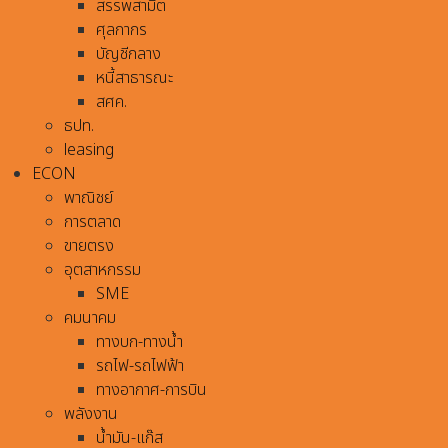
สรรพสามิต
ศุลกากร
บัญชีกลาง
หนี้สาธารณะ
สศค.
ธปท.
leasing
ECON
พาณิชย์
การตลาด
ขายตรง
อุตสาหกรรม
SME
คมนาคม
ทางบก-ทางน้ำ
รถไฟ-รถไฟฟ้า
ทางอากาศ-การบิน
พลังงาน
น้ำมัน-แก๊ส