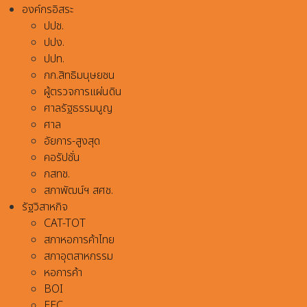
องค์กรอิสระ
ปปช.
ปปง.
ปปท.
กก.สิทธิมนุษยชน
ผู้ตรวจการแผ่นดิน
ศาลรัฐธรรมนูญ
ศาล
อัยการ-สูงสุด
คอรัปชั่น
กสทช.
สภาพัฒน์ฯ สศช.
รัฐวิสาหกิจ
CAT-TOT
สภาหอการค้าไทย
สภาอุตสาหกรรม
หอการค้า
BOI
EEC