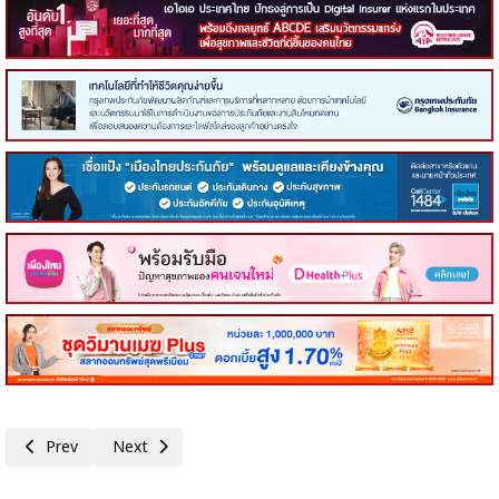
Previous article: เจนเนอราลี่ ไทยแลนด์ แท็กทีมผู้บริหาร-พนักงาน เติมโลหิตส
Next article: เมืองไทยประกันชีวิต ผนึกกำลังภาคธุรกิจประกันชีวิต
Prev
Next