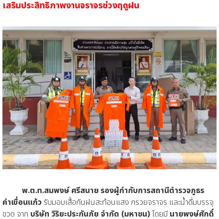
เสริมประสิทธิภาพงานจราจรช่วงฤดูฝน
พ.ต.ท.สมพงษ์ ศรีสนาย รองผู้กำกับการสถานีตำรวจภูธร
คำเขื่อนแก้ว
รับมอบเสื้อกันฝนสะท้อนแสง กรวยจราจร และน้ำดื่มบรรจุ
ขวด จาก
บริษัท วิริยะประกันภัย จำกัด (มหาชน)
โดยมี
นายพงษ์ศักดิ์