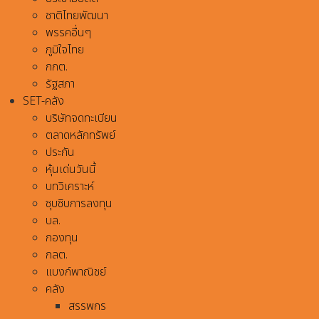
ชาติไทยพัฒนา
พรรคอื่นๆ
ภูมิใจไทย
กกต.
รัฐสภา
SET-คลัง
บริษัทจดทะเบียน
ตลาดหลักทรัพย์
ประกัน
หุ้นเด่นวันนี้
บทวิเคราะห์
ซุบซิบการลงทุน
บล.
กองทุน
กลต.
แบงก์พาณิชย์
คลัง
สรรพกร