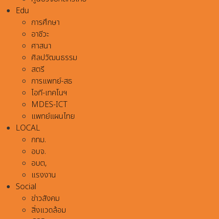
Edu
การศึกษา
อาชีวะ
ศาสนา
ศิลปวัฒนธรรม
สตรี
การแพทย์-สธ
ไอที-เทคโนฯ
MDES-ICT
แพทย์แผนไทย
LOCAL
กทม.
อบจ.
อบต,
แรงงาน
Social
ข่าวสังคม
สิ่งแวดล้อม