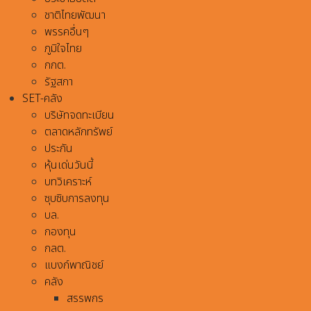
ชาติไทยพัฒนา
พรรคอื่นๆ
ภูมิใจไทย
กกต.
รัฐสภา
SET-คลัง
บริษัทจดทะเบียน
ตลาดหลักทรัพย์
ประกัน
หุ้นเด่นวันนี้
บทวิเคราะห์
ซุบซิบการลงทุน
บล.
กองทุน
กลต.
แบงก์พาณิชย์
คลัง
สรรพกร