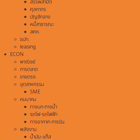
สรรพสามิต
ศุลกากร
บัญชีกลาง
หนี้สาธารณะ
สศค.
ธปท.
leasing
ECON
พาณิชย์
การตลาด
ขายตรง
อุตสาหกรรม
SME
คมนาคม
ทางบก-ทางน้ำ
รถไฟ-รถไฟฟ้า
ทางอากาศ-การบิน
พลังงาน
น้ำมัน-แก๊ส