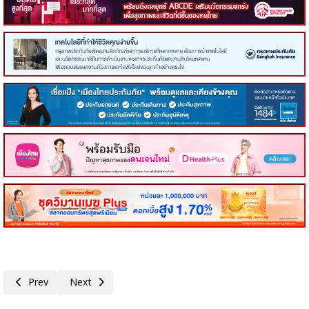
Previous article: สนท.ประชุมคณะกรรมการบริหาร ครั้งที่ 1/2569 มอบตำแหน่
Next article: เปิดตัวครั้งประวัติศาสตร์“Thai Street Gold St
Prev
Next