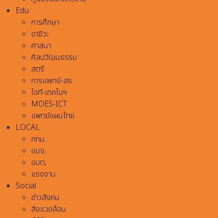
Edu
การศึกษา
อาชีวะ
ศาสนา
ศิลปวัฒนธรรม
สตรี
การแพทย์-สธ
ไอที-เทคโนฯ
MDES-ICT
แพทย์แผนไทย
LOCAL
กทม.
อบจ.
อบต,
แรงงาน
Social
ข่าวสังคม
สิ่งแวดล้อม