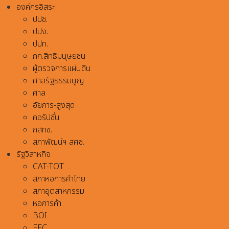
องค์กรอิสระ
ปปช.
ปปง.
ปปท.
กก.สิทธิมนุษยชน
ผู้ตรวจการแผ่นดิน
ศาลรัฐธรรมนูญ
ศาล
อัยการ-สูงสุด
คอรัปชั่น
กสทช.
สภาพัฒน์ฯ สศช.
รัฐวิสาหกิจ
CAT-TOT
สภาหอการค้าไทย
สภาอุตสาหกรรม
หอการค้า
BOI
EEC