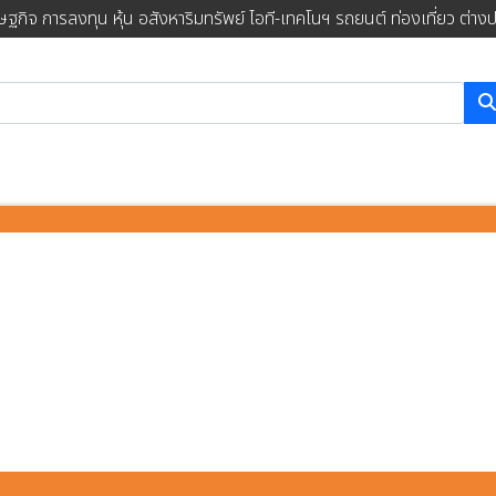
ษฐกิจ การลงทุน หุ้น อสังหาริมทรัพย์ ไอที-เทคโนฯ รถยนต์ ท่องเที่ยว ต่าง
การค้นหา