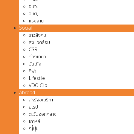
อบจ.
อบต,
แรงงาน
Social
ข่าวสังคม
สิ่งแวดล้อม
CSR
ท่องเที่ยว
บันเทิง
กีฬา
Lifestile
VDO Clip
Abroad
สหรัฐอเมริกา
ยุโรป
ตะวันออกกลาง
เกาหลี
ญี่ปุ่น