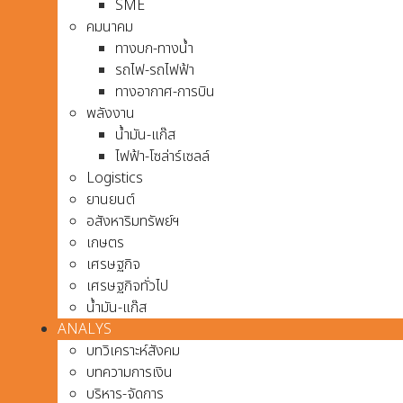
SME
คมนาคม
ทางบก-ทางน้ำ
รถไฟ-รถไฟฟ้า
ทางอากาศ-การบิน
พลังงาน
น้ำมัน-แก๊ส
ไฟฟ้า-โซล่าร์เซลล์
Logistics
ยานยนต์
อสังหาริมทรัพย์ฯ
เกษตร
เศรษฐกิจ
เศรษฐกิจทั่วไป
น้ำมัน-แก๊ส
ANALYS
บทวิเคราะห์สังคม
บทความการเงิน
บริหาร-จัดการ