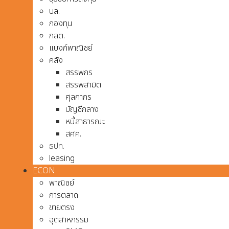
บล.
กองทุน
กลต.
แบงก์พาณิชย์
คลัง
สรรพกร
สรรพสามิต
ศุลกากร
บัญชีกลาง
หนี้สาธารณะ
สศค.
ธปท.
leasing
ECON
พาณิชย์
การตลาด
ขายตรง
อุตสาหกรรม