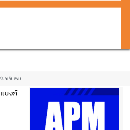
ยกเก็บเพิ่ม
บแบงก์