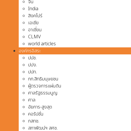
จีน
India
สิงคโปร์
เอเชีย
อาเชี่ยน
CLMV
world articles
องค์กรอิสระ
ปปช.
ปปง.
ปปท.
กก.สิทธิมนุษยชน
ผู้ตรวจการแผ่นดิน
ศาลรัฐธรรมนูญ
ศาล
อัยการ-สูงสุด
คอรัปชั่น
กสทช.
สภาพัฒน์ฯ สศช.