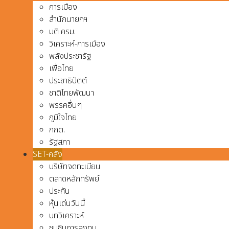
การเมือง
สำนักนายกฯ
มติ ครม.
วิเคราะห์-การเมือง
พลังประชารัฐ
เพื่อไทย
ประชาธิปัตต์
ชาติไทยพัฒนา
พรรคอื่นๆ
ภูมิใจไทย
กกต.
รัฐสภา
SET-คลัง
บริษัทจดทะเบียน
ตลาดหลักทรัพย์
ประกัน
หุ้นเด่นวันนี้
บทวิเคราะห์
ซุบซิบการลงทุน