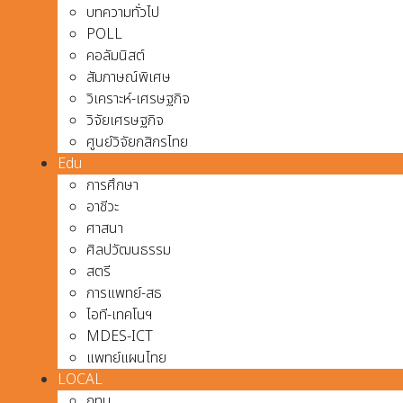
บทความทั่วไป
POLL
คอลัมนิสต์
สัมภาษณ์พิเศษ
วิเคราะห์-เศรษฐกิจ
วิจัยเศรษฐกิจ
ศูนย์วิจัยกสิกรไทย
Edu
การศึกษา
อาชีวะ
ศาสนา
ศิลปวัฒนธรรม
สตรี
การแพทย์-สธ
ไอที-เทคโนฯ
MDES-ICT
แพทย์แผนไทย
LOCAL
กทม.