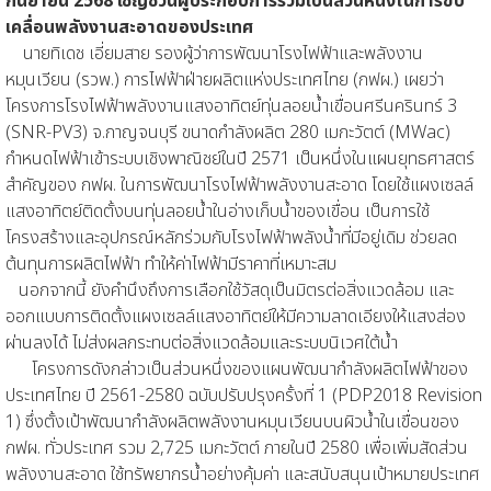
กันยายน 2568 เชิญชวนผู้ประกอบการร่วมเป็นส่วนหนึ่งในการขับ
เคลื่อนพลังงานสะอาดของประเทศ
นายทิเดช เอี่ยมสาย รองผู้ว่าการพัฒนาโรงไฟฟ้าและพลังงาน
หมุนเวียน (รวพ.) การไฟฟ้าฝ่ายผลิตแห่งประเทศไทย (กฟผ.) เผยว่า
โครงการโรงไฟฟ้าพลังงานแสงอาทิตย์ทุ่นลอยน้ำเขื่อนศรีนครินทร์ 3
(SNR-PV3) จ.กาญจนบุรี ขนาดกำลังผลิต 280 เมกะวัตต์ (MWac)
กำหนดไฟฟ้าเข้าระบบเชิงพาณิชย์ในปี 2571 เป็นหนึ่งในแผนยุทธศาสตร์
สำคัญของ กฟผ. ในการพัฒนาโรงไฟฟ้าพลังงานสะอาด โดยใช้แผงเซลล์
แสงอาทิตย์ติดตั้งบนทุ่นลอยน้ำในอ่างเก็บน้ำของเขื่อน เป็นการใช้
โครงสร้างและอุปกรณ์หลักร่วมกับโรงไฟฟ้าพลังน้ำที่มีอยู่เดิม ช่วยลด
ต้นทุนการผลิตไฟฟ้า ทำให้ค่าไฟฟ้ามีราคาที่เหมาะสม
นอกจากนี้ ยังคำนึงถึงการเลือกใช้วัสดุเป็นมิตรต่อสิ่งแวดล้อม และ
ออกแบบการติดตั้งแผงเซลล์แสงอาทิตย์ให้มีความลาดเอียงให้แสงส่อง
ผ่านลงได้ ไม่ส่งผลกระทบต่อสิ่งแวดล้อมและระบบนิเวศใต้น้ำ
โครงการดังกล่าวเป็นส่วนหนึ่งของแผนพัฒนากำลังผลิตไฟฟ้าของ
ประเทศไทย ปี 2561-2580 ฉบับปรับปรุงครั้งที่ 1 (PDP2018 Revision
1) ซึ่งตั้งเป้าพัฒนากำลังผลิตพลังงานหมุนเวียนบนผิวน้ำในเขื่อนของ
กฟผ. ทั่วประเทศ รวม 2,725 เมกะวัตต์ ภายในปี 2580 เพื่อเพิ่มสัดส่วน
พลังงานสะอาด ใช้ทรัพยากรน้ำอย่างคุ้มค่า และสนับสนุนเป้าหมายประเทศ