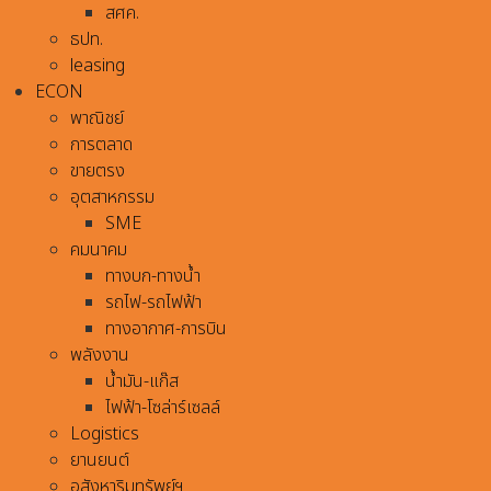
สศค.
ธปท.
leasing
ECON
พาณิชย์
การตลาด
ขายตรง
อุตสาหกรรม
SME
คมนาคม
ทางบก-ทางน้ำ
รถไฟ-รถไฟฟ้า
ทางอากาศ-การบิน
พลังงาน
น้ำมัน-แก๊ส
ไฟฟ้า-โซล่าร์เซลล์
Logistics
ยานยนต์
อสังหาริมทรัพย์ฯ