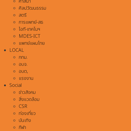
ศาสนา
ศิลปวัฒนธรรม
สตรี
การแพทย์-สธ
ไอที-เทคโนฯ
MDES-ICT
แพทย์แผนไทย
LOCAL
กทม.
อบจ.
อบต,
แรงงาน
Social
ข่าวสังคม
สิ่งแวดล้อม
CSR
ท่องเที่ยว
บันเทิง
กีฬา