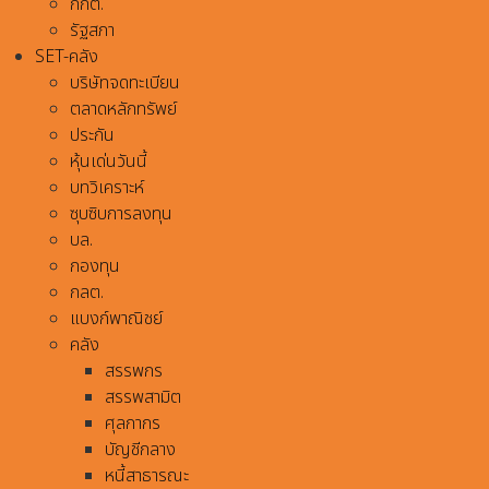
กกต.
รัฐสภา
SET-คลัง
บริษัทจดทะเบียน
ตลาดหลักทรัพย์
ประกัน
หุ้นเด่นวันนี้
บทวิเคราะห์
ซุบซิบการลงทุน
บล.
กองทุน
กลต.
แบงก์พาณิชย์
คลัง
สรรพกร
สรรพสามิต
ศุลกากร
บัญชีกลาง
หนี้สาธารณะ