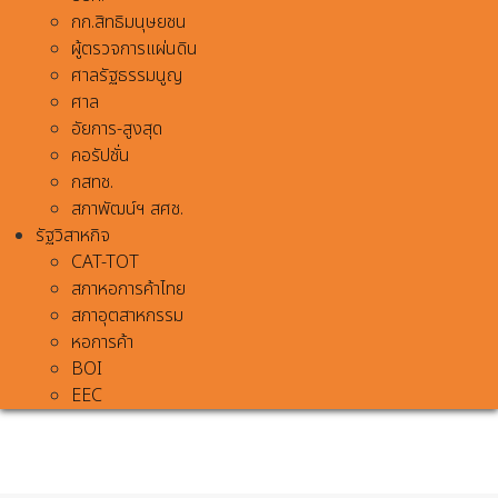
กก.สิทธิมนุษยชน
ผู้ตรวจการแผ่นดิน
ศาลรัฐธรรมนูญ
ศาล
อัยการ-สูงสุด
คอรัปชั่น
กสทช.
สภาพัฒน์ฯ สศช.
รัฐวิสาหกิจ
CAT-TOT
สภาหอการค้าไทย
สภาอุตสาหกรรม
หอการค้า
BOI
EEC