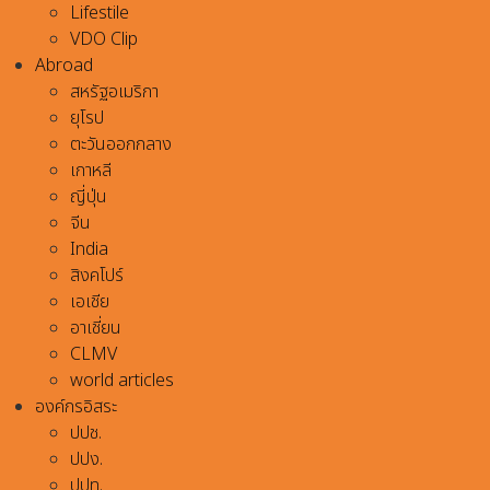
Lifestile
VDO Clip
Abroad
สหรัฐอเมริกา
ยุโรป
ตะวันออกกลาง
เกาหลี
ญี่ปุ่น
จีน
India
สิงคโปร์
เอเชีย
อาเชี่ยน
CLMV
world articles
องค์กรอิสระ
ปปช.
ปปง.
ปปท.