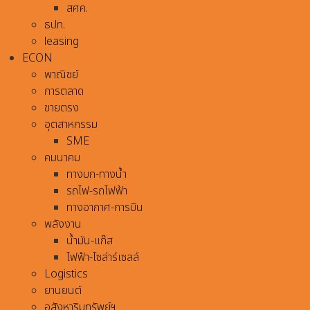
สศค.
ธปท.
leasing
ECON
พาณิชย์
การตลาด
ขายตรง
อุตสาหกรรม
SME
คมนาคม
ทางบก-ทางน้ำ
รถไฟ-รถไฟฟ้า
ทางอากาศ-การบิน
พลังงาน
น้ำมัน-แก๊ส
ไฟฟ้า-โซล่าร์เซลล์
Logistics
ยานยนต์
อสังหาริมทรัพย์ฯ