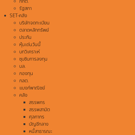
กกต.
รัฐสภา
SET-คลัง
บริษัทจดทะเบียน
ตลาดหลักทรัพย์
ประกัน
หุ้นเด่นวันนี้
บทวิเคราะห์
ซุบซิบการลงทุน
บล.
กองทุน
กลต.
แบงก์พาณิชย์
คลัง
สรรพกร
สรรพสามิต
ศุลกากร
บัญชีกลาง
หนี้สาธารณะ