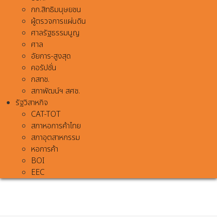
กก.สิทธิมนุษยชน
ผู้ตรวจการแผ่นดิน
ศาลรัฐธรรมนูญ
ศาล
อัยการ-สูงสุด
คอรัปชั่น
กสทช.
สภาพัฒน์ฯ สศช.
รัฐวิสาหกิจ
CAT-TOT
สภาหอการค้าไทย
สภาอุตสาหกรรม
หอการค้า
BOI
EEC