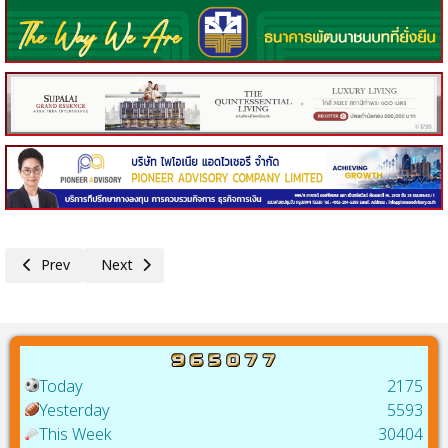
Previous article: จากหลังสู่ข้อ... จุดเปลี่ยนครั้งสำคัญ!“S Spine & Nerve” สู
Next article: ทรู คอร์ปอเรชั่น ผนึกเครือทรู-ซีพี ดึงทรู ดิจิ
Prev
Next
Today
2175
Yesterday
5593
This Week
30404