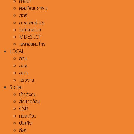
ศาสนา
ศิลปวัฒนธรรม
สตรี
การแพทย์-สธ
ไอที-เทคโนฯ
MDES-ICT
แพทย์แผนไทย
LOCAL
กทม.
อบจ.
อบต,
แรงงาน
Social
ข่าวสังคม
สิ่งแวดล้อม
CSR
ท่องเที่ยว
บันเทิง
กีฬา