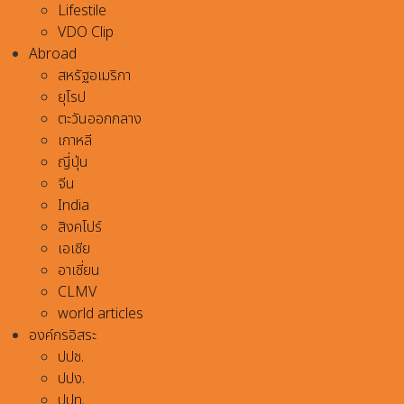
Lifestile
VDO Clip
Abroad
สหรัฐอเมริกา
ยุโรป
ตะวันออกกลาง
เกาหลี
ญี่ปุ่น
จีน
India
สิงคโปร์
เอเชีย
อาเชี่ยน
CLMV
world articles
องค์กรอิสระ
ปปช.
ปปง.
ปปท.