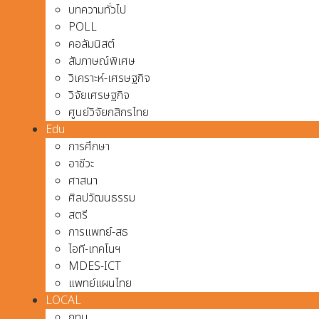
บทความทั่วไป
POLL
คอลัมนิสต์
สัมภาษณ์พิเศษ
วิเคราะห์-เศรษฐกิจ
วิจัยเศรษฐกิจ
ศูนย์วิจัยกสิกรไทย
Edu
การศึกษา
อาชีวะ
ศาสนา
ศิลปวัฒนธรรม
สตรี
การแพทย์-สธ
ไอที-เทคโนฯ
MDES-ICT
แพทย์แผนไทย
LOCAL
กทม.