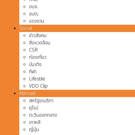
อบจ.
อบต,
แรงงาน
Social
ข่าวสังคม
สิ่งแวดล้อม
CSR
ท่องเที่ยว
บันเทิง
กีฬา
Lifestile
VDO Clip
Abroad
สหรัฐอเมริกา
ยุโรป
ตะวันออกกลาง
เกาหลี
ญี่ปุ่น