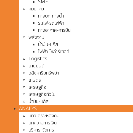
SME
คมนาคม
ทางบก-ทางน้ำ
รถไฟ-รถไฟฟ้า
ทางอากาศ-การบิน
พลังงาน
น้ำมัน-แก๊ส
ไฟฟ้า-โซล่าร์เซลล์
Logistics
ยานยนต์
อสังหาริมทรัพย์ฯ
เกษตร
เศรษฐกิจ
เศรษฐกิจทั่วไป
น้ำมัน-แก๊ส
ANALYS
บทวิเคราะห์สังคม
บทความการเงิน
บริหาร-จัดการ