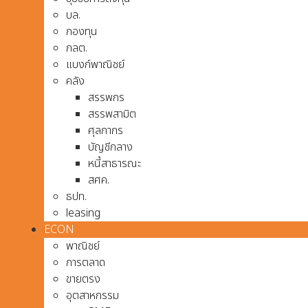
บล.
กองทุน
กลต.
แบงก์พาณิชย์
คลัง
สรรพกร
สรรพสามิต
ศุลกากร
บัญชีกลาง
หนี้สาธารณะ
สศค.
ธปท.
leasing
ECON
พาณิชย์
การตลาด
ขายตรง
อุตสาหกรรม