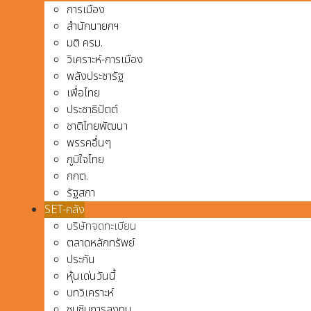
การเมือง
สำนักนายกฯ
มติ ครม.
วิเคราะห์-การเมือง
พลังประชารัฐ
เพื่อไทย
ประชาธิปัตต์
ชาติไทยพัฒนา
พรรคอื่นๆ
ภูมิใจไทย
กกต.
รัฐสภา
SET-คลัง
บริษัทจดทะเบียน
ตลาดหลักทรัพย์
ประกัน
หุ้นเด่นวันนี้
บทวิเคราะห์
ซุบซิบการลงทุน