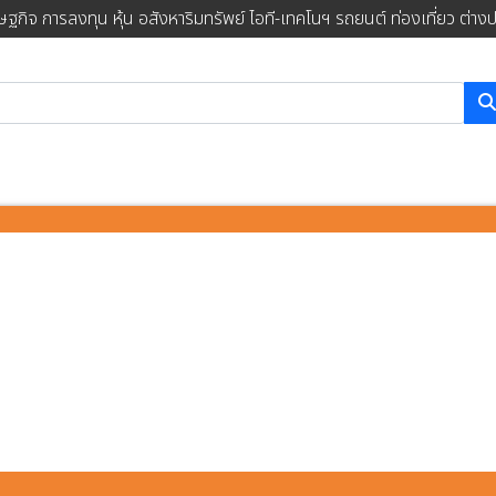
ษฐกิจ การลงทุน หุ้น อสังหาริมทรัพย์ ไอที-เทคโนฯ รถยนต์ ท่องเที่ยว ต่าง
การค้นหา