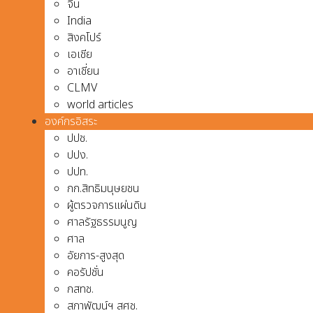
จีน
India
สิงคโปร์
เอเชีย
อาเชี่ยน
CLMV
world articles
องค์กรอิสระ
ปปช.
ปปง.
ปปท.
กก.สิทธิมนุษยชน
ผู้ตรวจการแผ่นดิน
ศาลรัฐธรรมนูญ
ศาล
อัยการ-สูงสุด
คอรัปชั่น
กสทช.
สภาพัฒน์ฯ สศช.