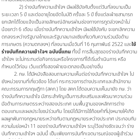
2) ร่างบันทึกความเข้าใจฯ มีผลใช้บังคับตั้งแต่วันที่ลงนามเป็น
ระยะเวลา 5 ปี และต่ออายุโดยอัตโนมัติ ครั้งละ 5 ปี ซึ่งแต่ละฝ่ายสามารถ
ยกเลิกได้โดยแจ้งเป็นลายลักษณ์อักษรผ่านช่องทางการทูตล่วงหน้าไม่
น้อยกว่า 6 เดือน เมื่อร่างบันทึกความเข้าใจฯ มีผลใช้บังคับ จะยกเลิกความ
ตกลงระหว่างรัฐบาลไทยและรัฐบาลมาเลเซียเกี่ยวกับความร่วมมือด้าน
การเกษตร (ความตกลงฯ) ที่ลงนามเมื่อวันที่ 16 กุมภาพันธ์ 2522 และ
ใช้
ร่างบันทึกความเข้าใจฯ ฉบับนี้แทน
ทั้งนี้ การสิ้นสุดของร่างบันทึกความ
เข้าใจฯ จะไม่กระทบต่อกิจกรรมหรือโครงการที่ได้เริ่มดำเนินการ หรือ
กำหนดไว้ก่อน เว้นแต่ทั้งสองฝ่ายจะตกลงเป็นอย่างอื่น
2. กษ. ได้มีหนังสือสอบถามความเห็นต่อร่างบันทึกความเข้าใจฯ ไป
ยังหน่วยงานที่เกี่ยวข้อง ได้แก่ กระทรวงการต่างประเทศและสำนักงาน
คณะกรรมการกฤษฎีกา (สคก.) โดย สคก.ได้ตอบความเห็นมายัง กษ. ว่า
ร่างบันทึกความเข้าใจ มีสาระสำคัญเป็นการส่งเสริมและพัฒนาความร่วม
มือด้านการเกษตรระหว่างสองประเทศ บนพื้นฐานของหลักการต่าง
ตอบแทนและผลประโยชน์ร่วมกัน โดยมิได้มีการใช้ถ้อยคำที่มุ่งหมายให้เกิด
ผลผูกพันทางกฎหมายระหว่างกันตามกฎหมายระหว่างประเทศ ประกอบกับ
ความในย่อหน้า 11 ของร่างบันทึกความเข้าใจฯ ระบุไว้อย่างชัดเจนว่า ร่าง
บันทึกความเข้าใจฯ ฉบับนี้ เป็นเพียงการบันทึกเจตนารมณ์ของผู้เข้าร่วม