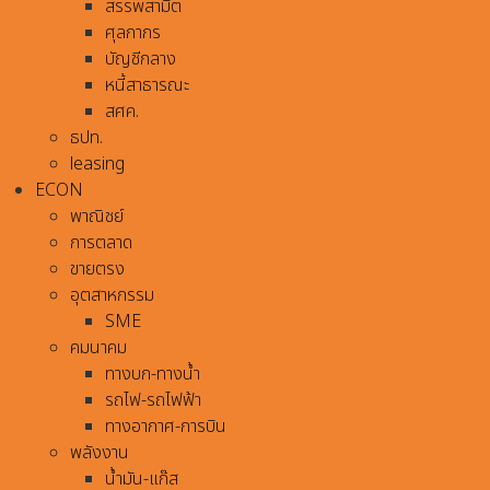
สรรพสามิต
ศุลกากร
บัญชีกลาง
หนี้สาธารณะ
สศค.
ธปท.
leasing
ECON
พาณิชย์
การตลาด
ขายตรง
อุตสาหกรรม
SME
คมนาคม
ทางบก-ทางน้ำ
รถไฟ-รถไฟฟ้า
ทางอากาศ-การบิน
พลังงาน
น้ำมัน-แก๊ส