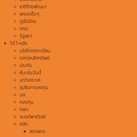
ชาติไทยพัฒนา
พรรคอื่นๆ
ภูมิใจไทย
กกต.
รัฐสภา
SET-คลัง
บริษัทจดทะเบียน
ตลาดหลักทรัพย์
ประกัน
หุ้นเด่นวันนี้
บทวิเคราะห์
ซุบซิบการลงทุน
บล.
กองทุน
กลต.
แบงก์พาณิชย์
คลัง
สรรพกร