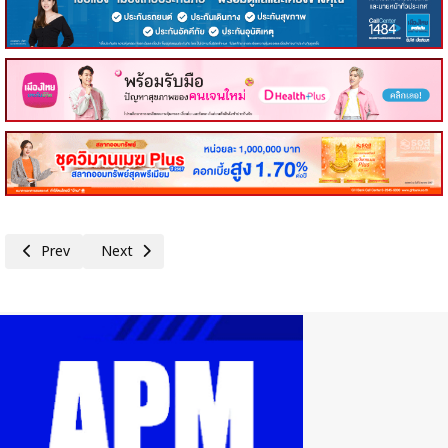
Previous article: ร่างแถลงการณ์ร่วมของนายกรัฐมนตรีไทยกับมาเลเซียในโอก
Next article: รายงานความคืบหน้าการเสนอตัวเป็นเจ้าภาพจัดง
Prev
Next