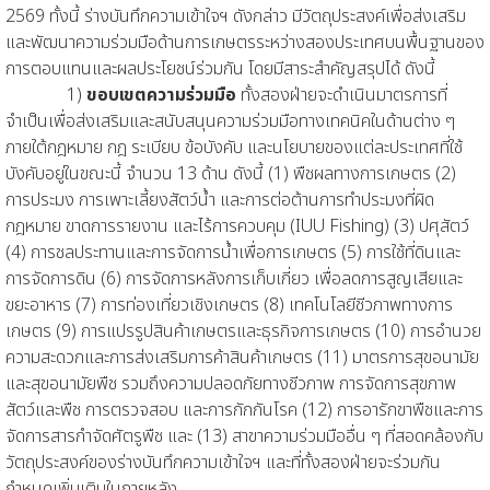
2569 ทั้งนี้ ร่างบันทึกความเข้าใจฯ ดังกล่าว มีวัตถุประสงค์เพื่อส่งเสริม
และพัฒนาความร่วมมือด้านการเกษตรระหว่างสองประเทศบนพื้นฐานของ
การตอบแทนและผลประโยชน์ร่วมกัน โดยมีสาระสําคัญสรุปได้ ดังนี้
1)
ขอบเขตความร่วมมือ
ทั้งสองฝ่ายจะดำเนินมาตรการที่
จำเป็นเพื่อส่งเสริมและสนับสนุนความร่วมมือทางเทคนิคในด้านต่าง ๆ
ภายใต้กฎหมาย กฎ ระเบียบ ข้อบังคับ และนโยบายของแต่ละประเทศที่ใช้
บังคับอยู่ในขณะนี้ จํานวน 13 ด้าน ดังนี้ (1) พืชผลทางการเกษตร (2)
การประมง การเพาะเลี้ยงสัตว์น้ำ และการต่อต้านการทำประมงที่ผิด
กฎหมาย ขาดการรายงาน และไร้การควบคุม (IUU Fishing) (3) ปศุสัตว์
(4) การชลประทานและการจัดการน้ำเพื่อการเกษตร (5) การใช้ที่ดินและ
การจัดการดิน (6) การจัดการหลังการเก็บเกี่ยว เพื่อลดการสูญเสียและ
ขยะอาหาร (7) การท่องเที่ยวเชิงเกษตร (8) เทคโนโลยีชีวภาพทางการ
เกษตร (9) การแปรรูปสินค้าเกษตรและธุรกิจการเกษตร (10) การอำนวย
ความสะดวกและการส่งเสริมการค้าสินค้าเกษตร (11) มาตรการสุขอนามัย
และสุขอนามัยพืช รวมถึงความปลอดภัยทางชีวภาพ การจัดการสุขภาพ
สัตว์และพืช การตรวจสอบ และการกักกันโรค (12) การอารักขาพืชและการ
จัดการสารกำจัดศัตรูพืช และ (13) สาขาความร่วมมืออื่น ๆ ที่สอดคล้องกับ
วัตถุประสงค์ของร่างบันทึกความเข้าใจฯ และที่ทั้งสองฝ่ายจะร่วมกัน
กำหนดเพิ่มเติมในภายหลัง