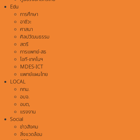
Edu
การศึกษา
อาชีวะ
ศาสนา
ศิลปวัฒนธรรม
สตรี
การแพทย์-สธ
ไอที-เทคโนฯ
MDES-ICT
แพทย์แผนไทย
LOCAL
กทม.
อบจ.
อบต,
แรงงาน
Social
ข่าวสังคม
สิ่งแวดล้อม