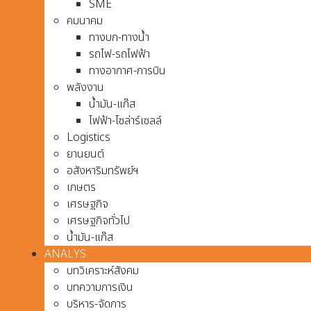
SME
คมนาคม
ทางบก-ทางน้ำ
รถไฟ-รถไฟฟ้า
ทางอากาศ-การบิน
พลังงาน
น้ำมัน-แก๊ส
ไฟฟ้า-โซล่าร์เซลล์
Logistics
ยานยนต์
อสังหาริมทรัพย์ฯ
เกษตร
เศรษฐกิจ
เศรษฐกิจทั่วไป
น้ำมัน-แก๊ส
ANALYS
บทวิเคราะห์สังคม
บทความการเงิน
บริหาร-จัดการ