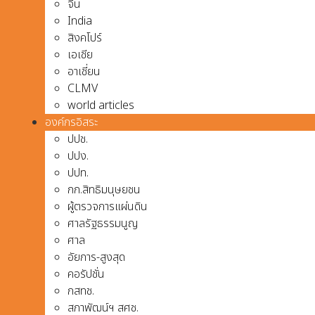
จีน
India
สิงคโปร์
เอเชีย
อาเชี่ยน
CLMV
world articles
องค์กรอิสระ
ปปช.
ปปง.
ปปท.
กก.สิทธิมนุษยชน
ผู้ตรวจการแผ่นดิน
ศาลรัฐธรรมนูญ
ศาล
อัยการ-สูงสุด
คอรัปชั่น
กสทช.
สภาพัฒน์ฯ สศช.