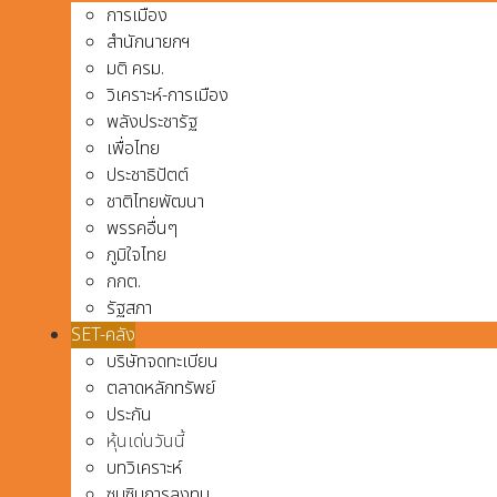
การเมือง
สำนักนายกฯ
มติ ครม.
วิเคราะห์-การเมือง
พลังประชารัฐ
เพื่อไทย
ประชาธิปัตต์
ชาติไทยพัฒนา
พรรคอื่นๆ
ภูมิใจไทย
กกต.
รัฐสภา
SET-คลัง
บริษัทจดทะเบียน
ตลาดหลักทรัพย์
ประกัน
หุ้นเด่นวันนี้
บทวิเคราะห์
ซุบซิบการลงทุน