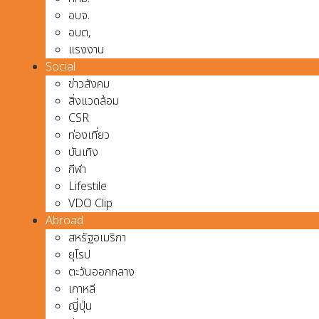
อบจ.
อบต,
แรงงาน
Social
ข่าวสังคม
สิ่งแวดล้อม
CSR
ท่องเที่ยว
บันเทิง
กีฬา
Lifestile
VDO Clip
Abroad
สหรัฐอเมริกา
ยุโรป
ตะวันออกกลาง
เกาหลี
ญี่ปุ่น