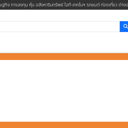
ษฐกิจ การลงทุน หุ้น อสังหาริมทรัพย์ ไอที-เทคโนฯ รถยนต์ ท่องเที่ยว ต่าง
การค้นหา