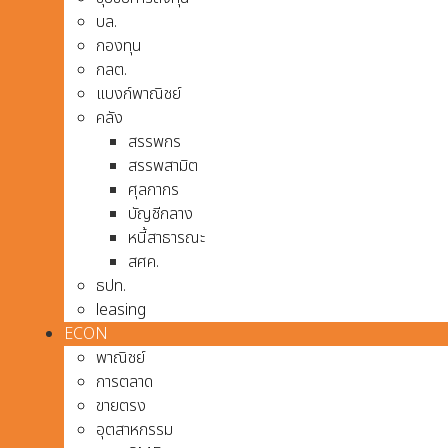
บล.
กองทุน
กลต.
แบงก์พาณิชย์
คลัง
สรรพกร
สรรพสามิต
ศุลกากร
บัญชีกลาง
หนี้สาธารณะ
สศค.
ธปท.
leasing
ECON
พาณิชย์
การตลาด
ขายตรง
อุตสาหกรรม