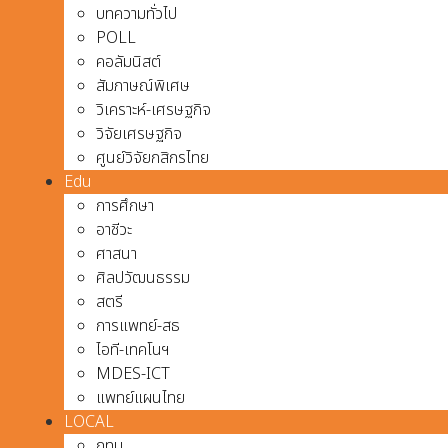
บทความทั่วไป
POLL
คอลัมนิสต์
สัมภาษณ์พิเศษ
วิเคราะห์-เศรษฐกิจ
วิจัยเศรษฐกิจ
ศูนย์วิจัยกสิกรไทย
Edu
การศึกษา
อาชีวะ
ศาสนา
ศิลปวัฒนธรรม
สตรี
การแพทย์-สธ
ไอที-เทคโนฯ
MDES-ICT
แพทย์แผนไทย
LOCAL
กทม.