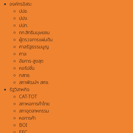
องค์กรอิสระ
ปปช.
ปปง.
ปปท.
กก.สิทธิมนุษยชน
ผู้ตรวจการแผ่นดิน
ศาลรัฐธรรมนูญ
ศาล
อัยการ-สูงสุด
คอรัปชั่น
กสทช.
สภาพัฒน์ฯ สศช.
รัฐวิสาหกิจ
CAT-TOT
สภาหอการค้าไทย
สภาอุตสาหกรรม
หอการค้า
BOI
EEC