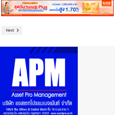
Next article: ไทยครองแชมป์โครงสร้างดิจิทัลอาเซียน แต่ทักษะ AI ยังห่างม
Next