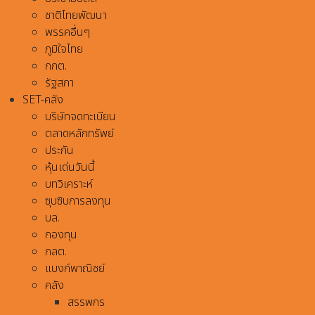
ชาติไทยพัฒนา
พรรคอื่นๆ
ภูมิใจไทย
กกต.
รัฐสภา
SET-คลัง
บริษัทจดทะเบียน
ตลาดหลักทรัพย์
ประกัน
หุ้นเด่นวันนี้
บทวิเคราะห์
ซุบซิบการลงทุน
บล.
กองทุน
กลต.
แบงก์พาณิชย์
คลัง
สรรพกร