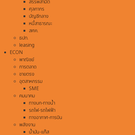
สรรพสามิต
ศุลกากร
บัญชีกลาง
หนี้สาธารณะ
สศค.
ธปท.
leasing
ECON
พาณิชย์
การตลาด
ขายตรง
อุตสาหกรรม
SME
คมนาคม
ทางบก-ทางน้ำ
รถไฟ-รถไฟฟ้า
ทางอากาศ-การบิน
พลังงาน
น้ำมัน-แก๊ส