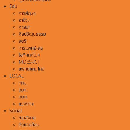
Edu
การศึกษา
อาชีวะ
ศาสนา
ศิลปวัฒนธรรม
สตรี
การแพทย์-สธ
ไอที-เทคโนฯ
MDES-ICT
แพทย์แผนไทย
LOCAL
กทม.
อบจ.
อบต,
แรงงาน
Social
ข่าวสังคม
สิ่งแวดล้อม