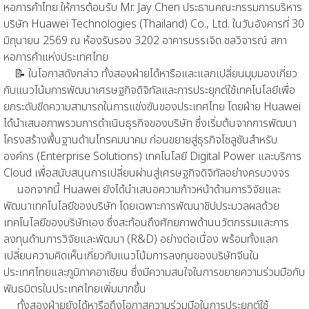
หอการค้าไทย ให้การต้อนรับ Mr. Jay Chen ประธานคณะกรรมการบริหาร
บริษัท Huawei Technologies (Thailand) Co., Ltd. ในวันอังคารที่ 30
มิถุนายน 2569 ณ ห้องรับรอง 3202 อาคารบรรเจิด ชลวิจารณ์ สภา
หอการค้าแห่งประเทศไทย
📝 ในโอกาสดังกล่าว ทั้งสองฝ่ายได้หารือและแลกเปลี่ยนมุมมองเกี่ยว
กับแนวโน้มการพัฒนาเศรษฐกิจดิจิทัลและการประยุกต์ใช้เทคโนโลยีเพื่อ
ยกระดับขีดความสามารถในการแข่งขันของประเทศไทย โดยฝ่าย Huawei
ได้นำเสนอภาพรวมการดำเนินธุรกิจของบริษัท ซึ่งเริ่มต้นจากการพัฒนา
โครงสร้างพื้นฐานด้านโทรคมนาคม ก่อนขยายสู่ธุรกิจโซลูชันสำหรับ
องค์กร (Enterprise Solutions) เทคโนโลยี Digital Power และบริการ
Cloud เพื่อสนับสนุนการเปลี่ยนผ่านสู่เศรษฐกิจดิจิทัลอย่างครบวงจร
นอกจากนี้ Huawei ยังได้นำเสนอความก้าวหน้าด้านการวิจัยและ
พัฒนาเทคโนโลยีของบริษัท โดยเฉพาะการพัฒนาชิปประมวลผลด้วย
เทคโนโลยีของบริษัทเอง ซึ่งสะท้อนถึงศักยภาพด้านนวัตกรรมและการ
ลงทุนด้านการวิจัยและพัฒนา (R&D) อย่างต่อเนื่อง พร้อมทั้งแลก
เปลี่ยนความคิดเห็นเกี่ยวกับแนวโน้มการลงทุนของบริษัทจีนใน
ประเทศไทยและภูมิภาคอาเซียน ซึ่งมีความสนใจในการขยายความร่วมมือกับ
พันธมิตรในประเทศไทยเพิ่มมากขึ้น
ทั้งสองฝ่ายยังได้หารือถึงโอกาสความร่วมมือในการประยุกต์ใช้