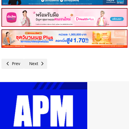
Previous article: SA แต่งตั้ง ‘สุทธินนท์ มั่นคง’ นั่ง CFO คนใหม่ เสริมทัพธุรกิ
Next article: PCE ทุ่ม 779 ลบ. สร้างโรงสกัด CPO แห่งที่ 2 ร
Prev
Next