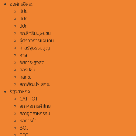
องค์กรอิสระ
ปปช.
ปปง.
ปปท.
กก.สิทธิมนุษยชน
ผู้ตรวจการแผ่นดิน
ศาลรัฐธรรมนูญ
ศาล
อัยการ-สูงสุด
คอรัปชั่น
กสทช.
สภาพัฒน์ฯ สศช.
รัฐวิสาหกิจ
CAT-TOT
สภาหอการค้าไทย
สภาอุตสาหกรรม
หอการค้า
BOI
EEC