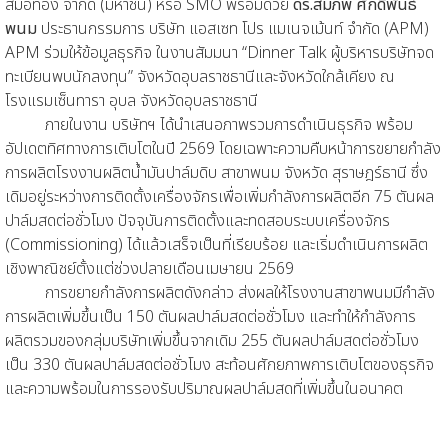
สมอทอง จำกัด (มหาชน) หรือ SMO พร้อมด้วย
ดร.สมภพ ศักดิ์พันธ์
พนม
ประธานกรรมการ บริษัท แอสเซท โปร แมเนจเม้นท์ จำกัด (APM)
APM ร่วมให้ข้อมูลธุรกิจ ในงานสัมมนา “Dinner Talk ผู้บริหารบริษัทจด
ทะเบียนพบนักลงทุน” จังหวัดอุบลราชธานีและจังหวัดใกล้เคียง ณ
โรงแรมเซ็นทารา อุบล จังหวัดอุบลราชธานี
ภายในงาน บริษัทฯ ได้นำเสนอภาพรวมการดำเนินธุรกิจ พร้อม
อัปเดตทิศทางการเติบโตในปี 2569 โดยเฉพาะความคืบหน้าการขยายกำลัง
การผลิตโรงงานผลิตน้ำมันปาล์มดิบ สาขาพนม จังหวัด สุราษฎร์ธานี ซึ่ง
เดิมอยู่ระหว่างการติดตั้งเครื่องจักรเพื่อเพิ่มกำลังการผลิตอีก 75 ตันผล
ปาล์มสดต่อชั่วโมง ปัจจุบันการติดตั้งและทดสอบระบบเครื่องจักร
(Commissioning) ได้แล้วเสร็จเป็นที่เรียบร้อย และเริ่มดำเนินการผลิต
เชิงพาณิชย์ตั้งแต่ช่วงปลายเดือนเมษายน 2569
การขยายกำลังการผลิตดังกล่าว ส่งผลให้โรงงานสาขาพนมมีกำลัง
การผลิตเพิ่มขึ้นเป็น 150 ตันผลปาล์มสดต่อชั่วโมง และทำให้กำลังการ
ผลิตรวมของกลุ่มบริษัทเพิ่มขึ้นจากเดิม 255 ตันผลปาล์มสดต่อชั่วโมง
เป็น 330 ตันผลปาล์มสดต่อชั่วโมง สะท้อนศักยภาพการเติบโตของธุรกิจ
และความพร้อมในการรองรับปริมาณผลปาล์มสดที่เพิ่มขึ้นในอนาคต