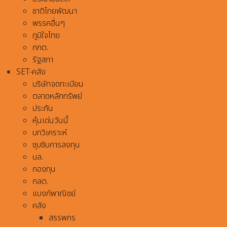
ชาติไทยพัฒนา
พรรคอื่นๆ
ภูมิใจไทย
กกต.
รัฐสภา
SET-คลัง
บริษัทจดทะเบียน
ตลาดหลักทรัพย์
ประกัน
หุ้นเด่นวันนี้
บทวิเคราะห์
ซุบซิบการลงทุน
บล.
กองทุน
กลต.
แบงก์พาณิชย์
คลัง
สรรพกร