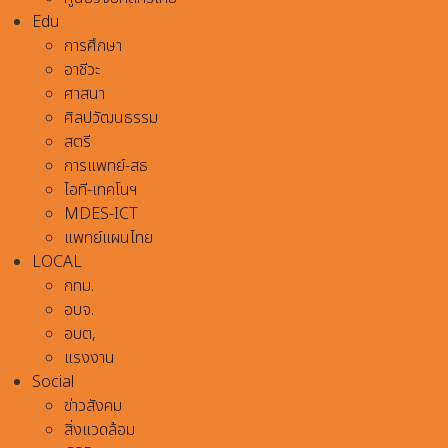
Edu
การศึกษา
อาชีวะ
ศาสนา
ศิลปวัฒนธรรม
สตรี
การแพทย์-สธ
ไอที-เทคโนฯ
MDES-ICT
แพทย์แผนไทย
LOCAL
กทม.
อบจ.
อบต,
แรงงาน
Social
ข่าวสังคม
สิ่งแวดล้อม