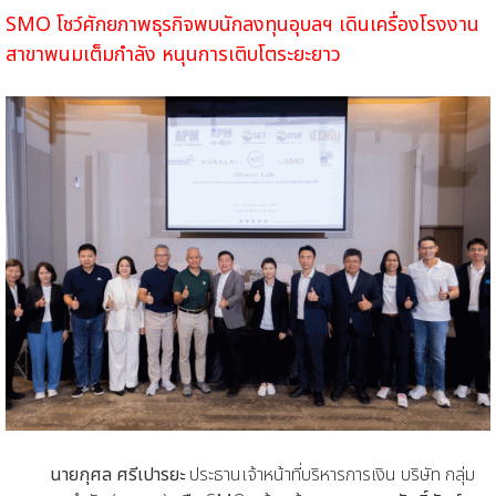
SMO โชว์ศักยภาพธุรกิจพบนักลงทุนอุบลฯ
เดินเครื่องโรงงาน
สาขาพนมเต็มกำลัง หนุนการเติบโตระยะยาว
นายกุศล ศรีเปารยะ
ประธานเจ้าหน้าที่บริหารการเงิน บริษัท กลุ่ม