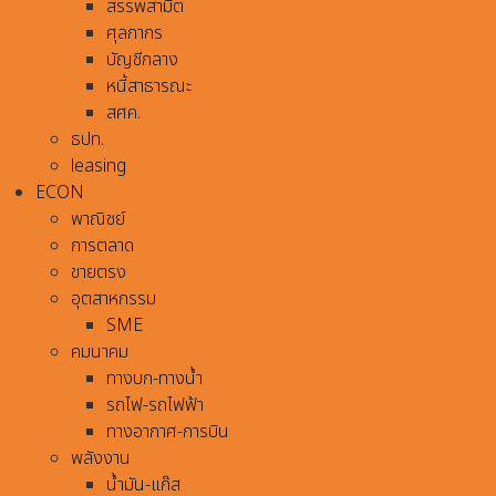
สรรพสามิต
ศุลกากร
บัญชีกลาง
หนี้สาธารณะ
สศค.
ธปท.
leasing
ECON
พาณิชย์
การตลาด
ขายตรง
อุตสาหกรรม
SME
คมนาคม
ทางบก-ทางน้ำ
รถไฟ-รถไฟฟ้า
ทางอากาศ-การบิน
พลังงาน
น้ำมัน-แก๊ส