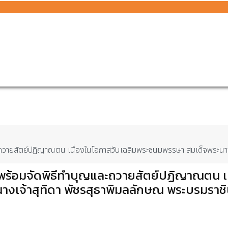
วายสัตย์ปฏิญาณตน เนื่องในโอกาสวันเฉลิมพระชนมพรรษา สมเด็จพระนางเจ
ร้อมจัดพิธีทำบุญและถวายสัตย์ปฏิญาณตน เน
งเจ้าสุทิดา พัชรสุธาพิมลลักษณ พระบรมราชิ