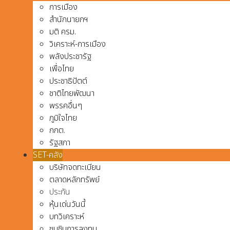
การเมือง
สำนักนายกฯ
มติ ครม.
วิเคราะห์-การเมือง
พลังประชารัฐ
เพื่อไทย
ประชาธิปัตต์
ชาติไทยพัฒนา
พรรคอื่นๆ
ภูมิใจไทย
กกต.
รัฐสภา
SET-คลัง
บริษัทจดทะเบียน
ตลาดหลักทรัพย์
ประกัน
หุ้นเด่นวันนี้
บทวิเคราะห์
ซุบซิบการลงทุน