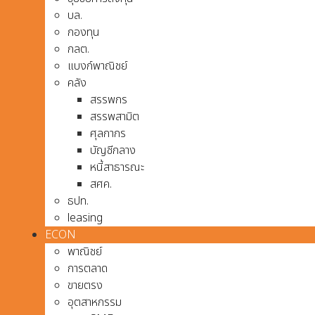
บล.
กองทุน
กลต.
แบงก์พาณิชย์
คลัง
สรรพกร
สรรพสามิต
ศุลกากร
บัญชีกลาง
หนี้สาธารณะ
สศค.
ธปท.
leasing
ECON
พาณิชย์
การตลาด
ขายตรง
อุตสาหกรรม