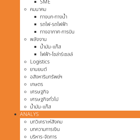
SME
คมนาคม
ทางบก-ทางน้ำ
รถไฟ-รถไฟฟ้า
ทางอากาศ-การบิน
พลังงาน
น้ำมัน-แก๊ส
ไฟฟ้า-โซล่าร์เซลล์
Logistics
ยานยนต์
อสังหาริมทรัพย์ฯ
เกษตร
เศรษฐกิจ
เศรษฐกิจทั่วไป
น้ำมัน-แก๊ส
ANALYS
บทวิเคราะห์สังคม
บทความการเงิน
บริหาร-จัดการ