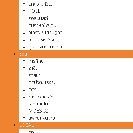
บทความทั่วไป
POLL
คอลัมนิสต์
สัมภาษณ์พิเศษ
วิเคราะห์-เศรษฐกิจ
วิจัยเศรษฐกิจ
ศูนย์วิจัยกสิกรไทย
Edu
การศึกษา
อาชีวะ
ศาสนา
ศิลปวัฒนธรรม
สตรี
การแพทย์-สธ
ไอที-เทคโนฯ
MDES-ICT
แพทย์แผนไทย
LOCAL
กทม.