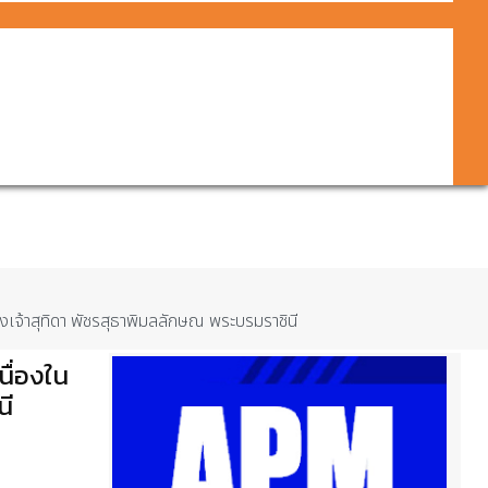
้าสุทิดา พัชรสุธาพิมลลักษณ พระบรมราชินี
ื่องใน
นี