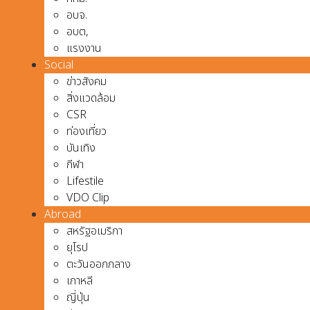
อบจ.
อบต,
แรงงาน
Social
ข่าวสังคม
สิ่งแวดล้อม
CSR
ท่องเที่ยว
บันเทิง
กีฬา
Lifestile
VDO Clip
Abroad
สหรัฐอเมริกา
ยุโรป
ตะวันออกกลาง
เกาหลี
ญี่ปุ่น