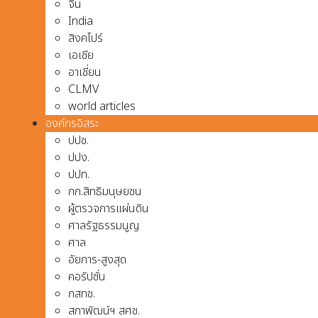
จีน
India
สิงคโปร์
เอเชีย
อาเชี่ยน
CLMV
world articles
องค์กรอิสระ
ปปช.
ปปง.
ปปท.
กก.สิทธิมนุษยชน
ผู้ตรวจการแผ่นดิน
ศาลรัฐธรรมนูญ
ศาล
อัยการ-สูงสุด
คอรัปชั่น
กสทช.
สภาพัฒน์ฯ สศช.