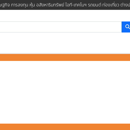
ษฐกิจ การลงทุน หุ้น อสังหาริมทรัพย์ ไอที-เทคโนฯ รถยนต์ ท่องเที่ยว ต่าง
การค้นหา