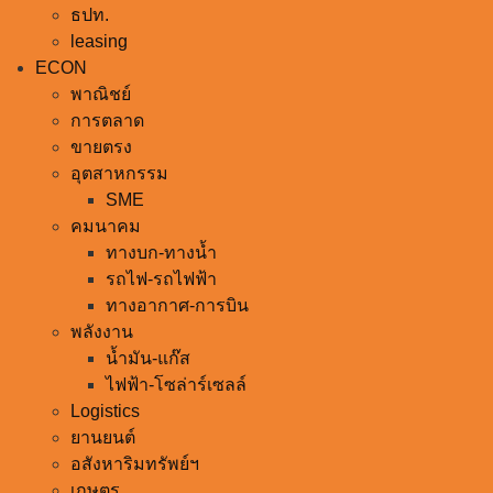
สรรพสามิต
ศุลกากร
บัญชีกลาง
หนี้สาธารณะ
สศค.
ธปท.
leasing
ECON
พาณิชย์
การตลาด
ขายตรง
อุตสาหกรรม
SME
คมนาคม
ทางบก-ทางน้ำ
รถไฟ-รถไฟฟ้า
ทางอากาศ-การบิน
พลังงาน
น้ำมัน-แก๊ส