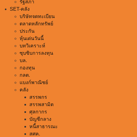
ชาติไทยพัฒนา
พรรคอื่นๆ
ภูมิใจไทย
กกต.
รัฐสภา
SET-คลัง
บริษัทจดทะเบียน
ตลาดหลักทรัพย์
ประกัน
หุ้นเด่นวันนี้
บทวิเคราะห์
ซุบซิบการลงทุน
บล.
กองทุน
กลต.
แบงก์พาณิชย์
คลัง
สรรพกร