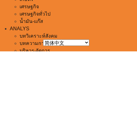
ไฟฟ้า-โซล่าร์เซลล์
Logistics
ยานยนต์
อสังหาริมทรัพย์ฯ
เกษตร
เศรษฐกิจ
เศรษฐกิจทั่วไป
น้ำมัน-แก๊ส
ANALYS
บทวิเคราะห์สังคม
บทความการเงิน
บริหาร-จัดการ
บทความทั่วไป
POLL
คอลัมนิสต์
สัมภาษณ์พิเศษ
วิเคราะห์-เศรษฐกิจ
วิจัยเศรษฐกิจ
ศูนย์วิจัยกสิกรไทย