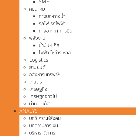
SME
คมนาคม
ทางบก-ทางน้ำ
รถไฟ-รถไฟฟ้า
ทางอากาศ-การบิน
พลังงาน
น้ำมัน-แก๊ส
ไฟฟ้า-โซล่าร์เซลล์
Logistics
ยานยนต์
อสังหาริมทรัพย์ฯ
เกษตร
เศรษฐกิจ
เศรษฐกิจทั่วไป
น้ำมัน-แก๊ส
ANALYS
บทวิเคราะห์สังคม
บทความการเงิน
บริหาร-จัดการ