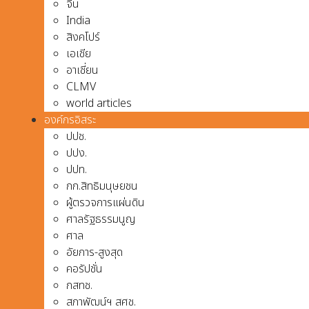
จีน
India
สิงคโปร์
เอเชีย
อาเชี่ยน
CLMV
world articles
องค์กรอิสระ
ปปช.
ปปง.
ปปท.
กก.สิทธิมนุษยชน
ผู้ตรวจการแผ่นดิน
ศาลรัฐธรรมนูญ
ศาล
อัยการ-สูงสุด
คอรัปชั่น
กสทช.
สภาพัฒน์ฯ สศช.