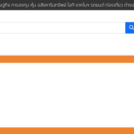
ษฐกิจ การลงทุน หุ้น อสังหาริมทรัพย์ ไอที-เทคโนฯ รถยนต์ ท่องเที่ยว ต่าง
การค้นหา