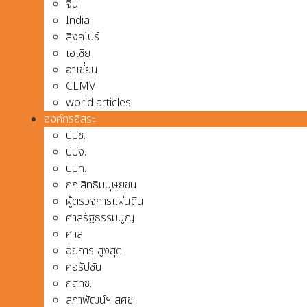
จีน
India
สิงคโปร์
เอเชีย
อาเชี่ยน
CLMV
world articles
องค์กรอิสระ
ปปช.
ปปง.
ปปท.
กก.สิทธิมนุษยชน
ผู้ตรวจการแผ่นดิน
ศาลรัฐธรรมนูญ
ศาล
อัยการ-สูงสุด
คอรัปชั่น
กสทช.
สภาพัฒน์ฯ สศช.