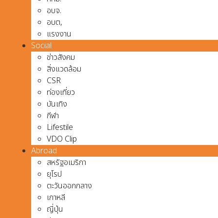
อบจ.
อบต,
แรงงาน
Social
ข่าวสังคม
สิ่งแวดล้อม
CSR
ท่องเที่ยว
บันเทิง
กีฬา
Lifestile
VDO Clip
Abroad
สหรัฐอเมริกา
ยุโรป
ตะวันออกกลาง
เกาหลี
ญี่ปุ่น