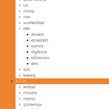
บล.
กองทุน
กลต.
แบงก์พาณิชย์
คลัง
สรรพกร
สรรพสามิต
ศุลกากร
บัญชีกลาง
หนี้สาธารณะ
สศค.
ธปท.
leasing
ECON
พาณิชย์
การตลาด
ขายตรง
อุตสาหกรรม