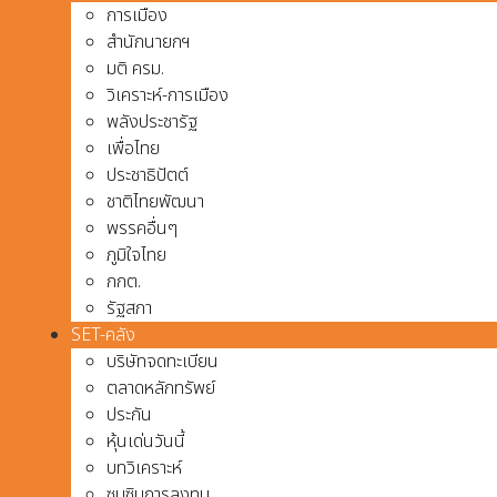
การเมือง
สำนักนายกฯ
มติ ครม.
วิเคราะห์-การเมือง
พลังประชารัฐ
เพื่อไทย
ประชาธิปัตต์
ชาติไทยพัฒนา
พรรคอื่นๆ
ภูมิใจไทย
กกต.
รัฐสภา
SET-คลัง
บริษัทจดทะเบียน
ตลาดหลักทรัพย์
ประกัน
หุ้นเด่นวันนี้
บทวิเคราะห์
ซุบซิบการลงทุน