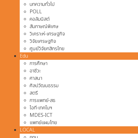
บทความทั่วไป
POLL
คอลัมนิสต์
สัมภาษณ์พิเศษ
วิเคราะห์-เศรษฐกิจ
วิจัยเศรษฐกิจ
ศูนย์วิจัยกสิกรไทย
Edu
การศึกษา
อาชีวะ
ศาสนา
ศิลปวัฒนธรรม
สตรี
การแพทย์-สธ
ไอที-เทคโนฯ
MDES-ICT
แพทย์แผนไทย
LOCAL
กทม.