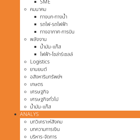
SME
คมนาคม
ทางบก-ทางน้ำ
รถไฟ-รถไฟฟ้า
ทางอากาศ-การบิน
พลังงาน
น้ำมัน-แก๊ส
ไฟฟ้า-โซล่าร์เซลล์
Logistics
ยานยนต์
อสังหาริมทรัพย์ฯ
เกษตร
เศรษฐกิจ
เศรษฐกิจทั่วไป
น้ำมัน-แก๊ส
ANALYS
บทวิเคราะห์สังคม
บทความการเงิน
บริหาร-จัดการ