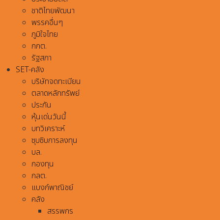
ชาติไทยพัฒนา
พรรคอื่นๆ
ภูมิใจไทย
กกต.
รัฐสภา
SET-คลัง
บริษัทจดทะเบียน
ตลาดหลักทรัพย์
ประกัน
หุ้นเด่นวันนี้
บทวิเคราะห์
ซุบซิบการลงทุน
บล.
กองทุน
กลต.
แบงก์พาณิชย์
คลัง
สรรพกร