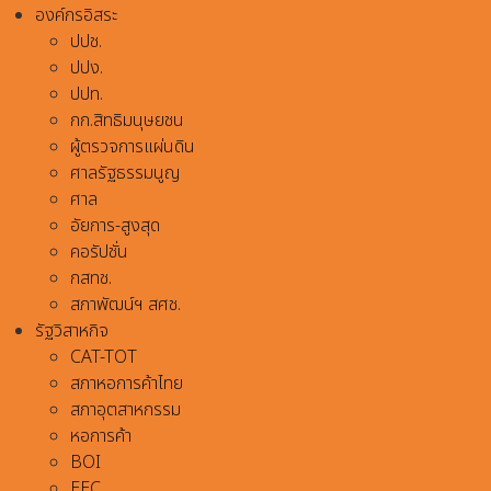
องค์กรอิสระ
ปปช.
ปปง.
ปปท.
กก.สิทธิมนุษยชน
ผู้ตรวจการแผ่นดิน
ศาลรัฐธรรมนูญ
ศาล
อัยการ-สูงสุด
คอรัปชั่น
กสทช.
สภาพัฒน์ฯ สศช.
รัฐวิสาหกิจ
CAT-TOT
สภาหอการค้าไทย
สภาอุตสาหกรรม
หอการค้า
BOI
EEC