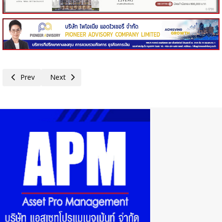
Previous article: ทิพยประกันภัย จับมือ LINE ยกระดับประสบการณ์ความปลอดภ
Next article: 130 สุดยอดตัวแทนของกรุงไทย - แอกซ่า ประกัน
Prev
Next