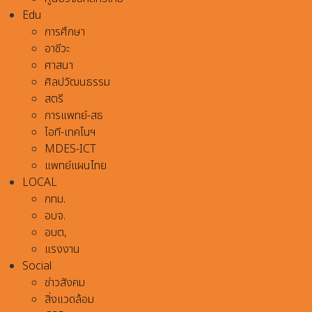
Edu
การศึกษา
อาชีวะ
ศาสนา
ศิลปวัฒนธรรม
สตรี
การแพทย์-สธ
ไอที-เทคโนฯ
MDES-ICT
แพทย์แผนไทย
LOCAL
กทม.
อบจ.
อบต,
แรงงาน
Social
ข่าวสังคม
สิ่งแวดล้อม