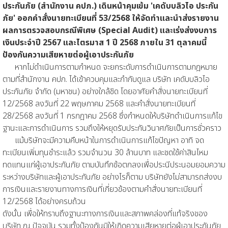
ประกันภัย (สำนักงาน คปภ.) เดินหน้าคุมเข้ม 'เคดับบลิวไอ ประกัน
ภัย' ออกคำสั่งนายทะเบียนที่ 53/2568 ให้จัดทำและนำส่งรายงาน
ผลการตรวจสอบกรณีพิเศษ (Special Audit) และเร่งส่งงบการ
เงินประจำปี 2567 และไตรมาส 1 ปี 2568 ภายใน 31 ตุลาคมนี้
ป้องกันความเสียหายต่อผู้เอาประกันภัย
หากไม่ดำเนินการตามกำหนด จะยกระดับการดำเนินการตามกฎหมาย
ตามที่สำนักงาน คปภ. ได้เข้าควบคุมและกำกับดูแล บริษัท เคดับบลิวไอ
ประกันภัย จำกัด (มหาชน) อย่างใกล้ชิด โดยอาศัยคำสั่งนายทะเบียนที่
12/2568 ลงวันที่ 22 พฤษภาคม 2568 และคำสั่งนายทะเบียนที่
28/2568 ลงวันที่ 1 กรกฎาคม 2568 ซึ่งกำหนดให้บริษัทดำเนินการแก้ไข
ฐานะและการดำเนินการ รวมถึงให้หยุดรับประกันวินาศภัยเป็นการชั่วคราว
แม้บริษัทจะมีความคืบหน้าในการดำเนินการแก้ไขปัญหา อาทิ จด
ทะเบียนเพิ่มทุนชำระแล้ว รวมจำนวน 30 ล้านบาท และชดใช้ค่าสินไหม
ทดแทนแก่ผู้เอาประกันภัย ตามบันทึกข้อตกลงเพื่อประนีประนอมยอมความ
ระหว่างบริษัทและผู้เอาประกันภัย อย่างไรก็ตาม บริษัทยังไม่สามารถส่งงบ
การเงินและรายงานทางการเงินที่เกี่ยวข้องตามคำสั่งนายทะเบียนที่
12/2568 ได้อย่างครบถ้วน
ดังนั้น เพื่อให้ทราบถึงฐานะทางการเงินและสภาพคล่องที่แท้จริงของ
บริษัท ณ ปัจจุบัน รวมทั้งป้องกันมิให้เกิดความเสียหายต่อผู้เอาประกันภัย