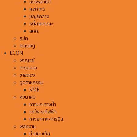
สรรพสามิต
ศุลกากร
บัญชีกลาง
หนี้สาธารณะ
สศค.
ธปท.
leasing
ECON
พาณิชย์
การตลาด
ขายตรง
อุตสาหกรรม
SME
คมนาคม
ทางบก-ทางน้ำ
รถไฟ-รถไฟฟ้า
ทางอากาศ-การบิน
พลังงาน
น้ำมัน-แก๊ส