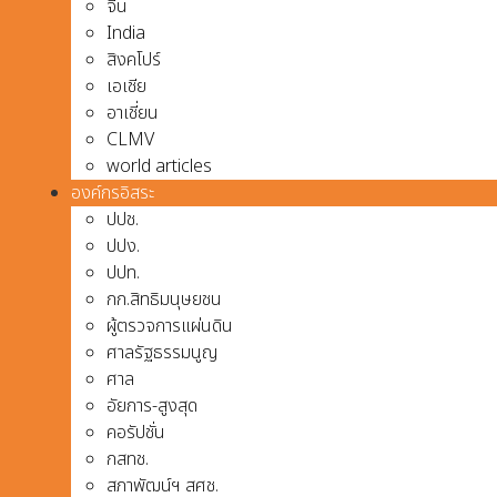
จีน
India
สิงคโปร์
เอเชีย
อาเชี่ยน
CLMV
world articles
องค์กรอิสระ
ปปช.
ปปง.
ปปท.
กก.สิทธิมนุษยชน
ผู้ตรวจการแผ่นดิน
ศาลรัฐธรรมนูญ
ศาล
อัยการ-สูงสุด
คอรัปชั่น
กสทช.
สภาพัฒน์ฯ สศช.