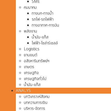
SME
คมนาคม
ทางบก-ทางน้ำ
รถไฟ-รถไฟฟ้า
ทางอากาศ-การบิน
พลังงาน
น้ำมัน-แก๊ส
ไฟฟ้า-โซล่าร์เซลล์
Logistics
ยานยนต์
อสังหาริมทรัพย์ฯ
เกษตร
เศรษฐกิจ
เศรษฐกิจทั่วไป
น้ำมัน-แก๊ส
ANALYS
บทวิเคราะห์สังคม
บทความการเงิน
บริหาร-จัดการ