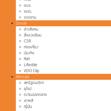
อบจ.
อบต,
แรงงาน
Social
ข่าวสังคม
สิ่งแวดล้อม
CSR
ท่องเที่ยว
บันเทิง
กีฬา
Lifestile
VDO Clip
Abroad
สหรัฐอเมริกา
ยุโรป
ตะวันออกกลาง
เกาหลี
ญี่ปุ่น