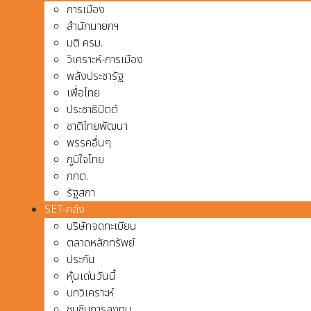
การเมือง
สำนักนายกฯ
มติ ครม.
วิเคราะห์-การเมือง
พลังประชารัฐ
เพื่อไทย
ประชาธิปัตต์
ชาติไทยพัฒนา
พรรคอื่นๆ
ภูมิใจไทย
กกต.
รัฐสภา
SET-คลัง
บริษัทจดทะเบียน
ตลาดหลักทรัพย์
ประกัน
หุ้นเด่นวันนี้
บทวิเคราะห์
ซุบซิบการลงทุน