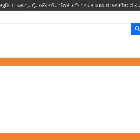
ษฐกิจ การลงทุน หุ้น อสังหาริมทรัพย์ ไอที-เทคโนฯ รถยนต์ ท่องเที่ยว ต่าง
การค้นหา