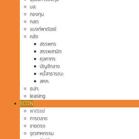
บล.
กองทุน
กลต.
แบงก์พาณิชย์
คลัง
สรรพกร
สรรพสามิต
ศุลกากร
บัญชีกลาง
หนี้สาธารณะ
สศค.
ธปท.
leasing
ECON
พาณิชย์
การตลาด
ขายตรง
อุตสาหกรรม