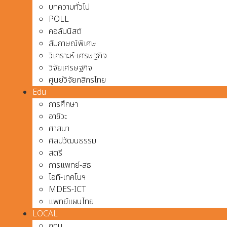
บทความทั่วไป
POLL
คอลัมนิสต์
สัมภาษณ์พิเศษ
วิเคราะห์-เศรษฐกิจ
วิจัยเศรษฐกิจ
ศูนย์วิจัยกสิกรไทย
Edu
การศึกษา
อาชีวะ
ศาสนา
ศิลปวัฒนธรรม
สตรี
การแพทย์-สธ
ไอที-เทคโนฯ
MDES-ICT
แพทย์แผนไทย
LOCAL
กทม.