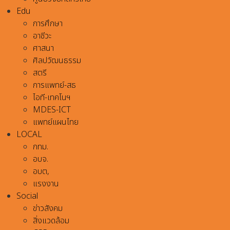
Edu
การศึกษา
อาชีวะ
ศาสนา
ศิลปวัฒนธรรม
สตรี
การแพทย์-สธ
ไอที-เทคโนฯ
MDES-ICT
แพทย์แผนไทย
LOCAL
กทม.
อบจ.
อบต,
แรงงาน
Social
ข่าวสังคม
สิ่งแวดล้อม