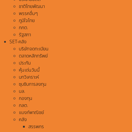
ชาติไทยพัฒนา
พรรคอื่นๆ
ภูมิใจไทย
กกต.
รัฐสภา
SET-คลัง
บริษัทจดทะเบียน
ตลาดหลักทรัพย์
ประกัน
หุ้นเด่นวันนี้
บทวิเคราะห์
ซุบซิบการลงทุน
บล.
กองทุน
กลต.
แบงก์พาณิชย์
คลัง
สรรพกร