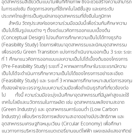
อุตสาหกรรมสีเขียวต้นแบบ'
ในพื้นที่ศักยภาพ ซึ่งจะช่วยสร้างความสามารถ
ในการแข่งขัน ดึงดูดการลงทุนที่ใช้เทคโนโลยีขั้นสูง และ
ยกระดับ
ประเทศไทยสู่การเป็นศูนย์กลางอุตสาหกรรมที่ยั่งยืนในภูมิภาค
สำหรับ วัตถุประสงค์ของความร่วมมือฉบับนี้เพื่อร่วมกันศึกษาความ
เป็นไปได้ในรูปแบบต่าง ๆ ตั้งแต่แนวคิดการออกแบบเบื้องต้น
(Conceptual Design) ไปจนถึงการศึกษาความเป็นไปได้ทางธุรกิจ
(Feasibility Study) โดยการพัฒนาอุตสาหกรรมและนิคมอุตสาหกรรม
เพื่อรองรับ Green Transition แบ่งการดำเนินงานออกเป็น 3 ระยะ ระยะ
ที่ 1 ศึกษาแนวคิดการออกแบบและความเป็นไปได้เบื้องต้นของโครงการ
(Pre-Feasibility Study) ระยะที่ 2 หากผลการศึกษาในระยะแรกมีความ
เป็นไปได้จะดำเนินการศึกษาความเป็นไปได้ของโครงการอย่างละเอียด
(Feasibility Study) และ ระยะที่ 3 หากผลการศึกษาเหมาะสมต่อการลงทุน
ทั้งสองฝ่ายจะเจรจารูปแบบความร่วมมือเพื่อดำเนินธุรกิจที่เกี่ยวข้องต่อ
ไป ทั้งนี้ ความร่วมมือจะมุ่งเน้นศึกษาอุตสาหกรรมที่มีมูลค่าสูงและใช้
เทคโนโลยีและนวัตกรรมในการผลิต เช่น อุตสาหกรรมพลังงานสะอาด
(Green Industry) และ อุตสาหกรรมคาร์บอนต่ำ (Low Carbon
Industry) เพื่อบริหารจัดการพลังงานสะอาดอย่างมีประสิทธิภาพ และ
อุตสาหกรรมเศรษฐกิจหมุนเวียน (Circular Economy) เพื่อศึกษา
แนวทางการบริหารจัดการแบตเตอรี่ยานยนต์ไฟฟ้า แผงเซลล์แสงอาทิตย์