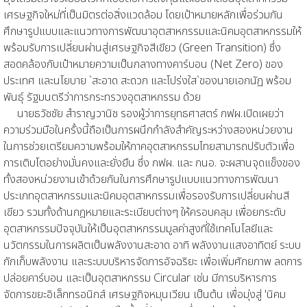
เศรษฐกิจใหม่ที่เป็นมิตรต่อสิ่งแวดล้อม โดยเป้าหมายหลักเพื่อร่วมกัน
ศึกษารูปแบบและแนวทางการพัฒนาอุตสาหกรรมและนิคมอุตสาหกรรมให้
พร้อมรับการเปลี่ยนผ่านสู่เศรษฐกิจสีเขียว (Green Transition) ซึ่ง
สอดคล้องกับเป้าหมายความเป็นกลางทางคาร์บอน (Net Zero) ของ
ประเทศ และนโยบาย `สะอาด สะดวก และโปร่งใส`ของนายเอกนัฏ พร้อม
พันธุ์ รัฐมนตรีว่าการกระทรวงอุตสาหกรรม ด้วย
นายธวัชชัย สำราญวานิช รองผู้ว่าการยุทธศาสตร์ กฟผ.เปิดเผยว่า
ความร่วมมือในครั้งนี้ถือเป็นการผนึกกำลังสำคัญระหว่างสองหน่วยงาน
ในการช่วยเตรียมความพร้อมให้ภาคอุตสาหกรรมไทยสามารถปรับตัวเพื่อ
การเติบโตอย่างมั่นคงและยั่งยืน ซึ่ง กฟผ. และ กนอ. จะผสานจุดแข็งของ
ทั้งสองหน่วยงานเข้าด้วยกันในการศึกษารูปแบบแนวทางการพัฒนา
ประเภทอุตสาหกรรมและนิคมอุตสาหกรรมเพื่อรองรับการเปลี่ยนผ่านสี
เขียว รวมทั้งด้านกฎหมายและระเบียบต่างๆ ให้ครอบคลุม เพื่อยกระดับ
อุตสาหกรรมปัจจุบันให้เป็นอุตสาหกรรมมูลค่าสูงที่ใช้เทคโนโลยีและ
นวัตกรรมในการผลิตเป็นพลังงานสะอาด อาทิ พลังงานแสงอาทิตย์ ระบบ
กักเก็บพลังงาน และระบบบริหารจัดการอัจฉริยะ เพื่อเพิ่มศักยภาพ ลดการ
ปล่อยคาร์บอน และเป็นอุตสาหกรรม Circular เช่น มีการบริหารการ
จัดการขยะอิเล็กทรอนิกส์ เศรษฐกิจหมุนเวียน เป็นต้น เพื่อมุ่งสู่ 'นิคม