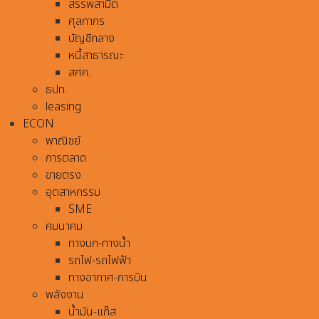
สรรพสามิต
ศุลกากร
บัญชีกลาง
หนี้สาธารณะ
สศค.
ธปท.
leasing
ECON
พาณิชย์
การตลาด
ขายตรง
อุตสาหกรรม
SME
คมนาคม
ทางบก-ทางน้ำ
รถไฟ-รถไฟฟ้า
ทางอากาศ-การบิน
พลังงาน
น้ำมัน-แก๊ส