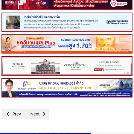
Previous article: กรุงเทพโปรดิ๊วส ตอกย้ำจุดยืน ‘เกษตรกรไทยต้องมาก่อน’ ย
Next article: อินฟอร์มา–กระทรวงการท่องเที่ยวฯ เปิดงาน Foo
Prev
Next