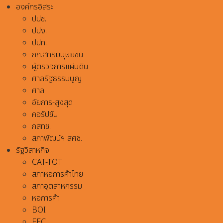
องค์กรอิสระ
ปปช.
ปปง.
ปปท.
กก.สิทธิมนุษยชน
ผู้ตรวจการแผ่นดิน
ศาลรัฐธรรมนูญ
ศาล
อัยการ-สูงสุด
คอรัปชั่น
กสทช.
สภาพัฒน์ฯ สศช.
รัฐวิสาหกิจ
CAT-TOT
สภาหอการค้าไทย
สภาอุตสาหกรรม
หอการค้า
BOI
EEC