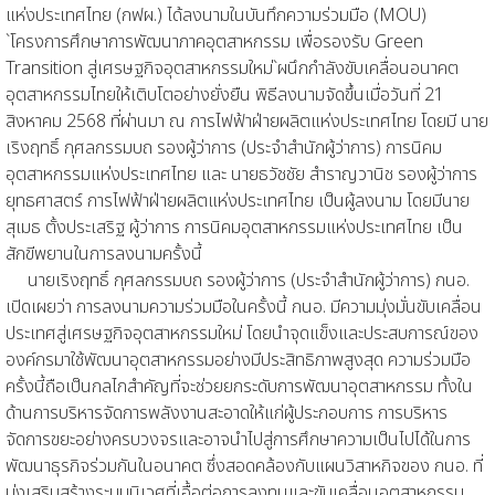
แห่งประเทศไทย (กฟผ.) ได้ลงนามในบันทึกความร่วมมือ (MOU)
`โครงการศึกษาการพัฒนาภาคอุตสาหกรรม เพื่อรองรับ Green
Transition สู่เศรษฐกิจอุตสาหกรรมใหม่`ผนึกกำลังขับเคลื่อนอนาคต
อุตสาหกรรมไทยให้เติบโตอย่างยั่งยืน พิธีลงนามจัดขึ้นเมื่อวันที่ 21
สิงหาคม 2568 ที่ผ่านมา ณ การไฟฟ้าฝ่ายผลิตแห่งประเทศไทย โดยมี นาย
เริงฤทธิ์ กุศลกรรมบถ รองผู้ว่าการ (ประจำสำนักผู้ว่าการ) การนิคม
อุตสาหกรรมแห่งประเทศไทย และ นายธวัชชัย สำราญวานิช รองผู้ว่าการ
ยุทธศาสตร์ การไฟฟ้าฝ่ายผลิตแห่งประเทศไทย เป็นผู้ลงนาม โดยมีนาย
สุเมธ ตั้งประเสริฐ ผู้ว่าการ การนิคมอุตสาหกรรมแห่งประเทศไทย เป็น
สักขีพยานในการลงนามครั้งนี้
นายเริงฤทธิ์ กุศลกรรมบถ รองผู้ว่าการ (ประจำสำนักผู้ว่าการ) กนอ.
เปิดเผยว่า การลงนามความร่วมมือในครั้งนี้ กนอ. มีความมุ่งมั่นขับเคลื่อน
ประเทศสู่เศรษฐกิจอุตสาหกรรมใหม่ โดยนำจุดแข็งและประสบการณ์ของ
องค์กรมาใช้พัฒนาอุตสาหกรรมอย่างมีประสิทธิภาพสูงสุด ความร่วมมือ
ครั้งนี้ถือเป็นกลไกสำคัญที่จะช่วยยกระดับการพัฒนาอุตสาหกรรม ทั้งใน
ด้านการบริหารจัดการพลังงานสะอาดให้แก่ผู้ประกอบการ การบริหาร
จัดการขยะอย่างครบวงจรและอาจนำไปสู่การศึกษาความเป็นไปได้ในการ
พัฒนาธุรกิจร่วมกันในอนาคต ซึ่งสอดคล้องกับแผนวิสาหกิจของ กนอ. ที่
มุ่งเสริมสร้างระบบนิเวศที่เอื้อต่อการลงทุนและขับเคลื่อนอุตสาหกรรม