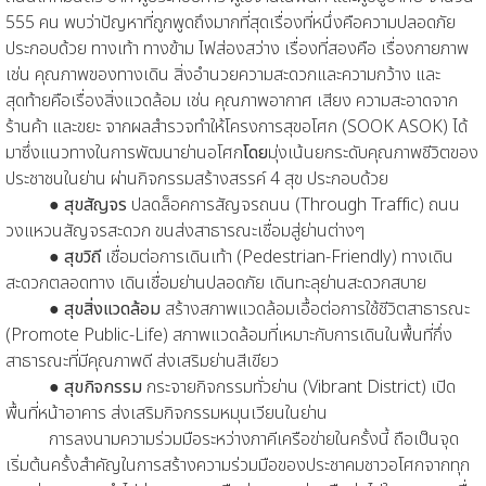
555 คน พบว่าปัญหาที่ถูกพูดถึงมากที่สุดเรื่องที่หนึ่งคือความปลอดภัย
ประกอบด้วย ทางเท้า ทางข้าม ไฟส่องสว่าง เรื่องที่สองคือ เรื่องกายภาพ
เช่น คุณภาพของทางเดิน สิ่งอำนวยความสะดวกและความกว้าง และ
สุดท้ายคือเรื่องสิ่งแวดล้อม เช่น คุณภาพอากาศ เสียง ความสะอาดจาก
ร้านค้า และขยะ จากผลสำรวจทำให้โครงการสุขอโศก (SOOK ASOK) ได้
มาซึ่งแนวทางในการพัฒนาย่านอโศก
โดย
มุ่งเน้นยกระดับคุณภาพชีวิตของ
ประชาชนในย่าน ผ่านกิจกรรมสร้างสรรค์ 4 สุข ประกอบด้วย
●
สุขสัญจร
ปลดล็อคการสัญจรถนน (Through Traffic) ถนน
วงแหวนสัญจรสะดวก ขนส่งสาธารณะเชื่อมสู่ย่านต่างๆ
●
สุขวิถี
เชื่อมต่อการเดินเท้า (Pedestrian-Friendly) ทางเดิน
สะดวกตลอดทาง เดินเชื่อมย่านปลอดภัย เดินทะลุย่านสะดวกสบาย
●
สุขสิ่งแวดล้อม
สร้างสภาพแวดล้อมเอื้อต่อการใช้ชีวิตสาธารณะ
(Promote Public-Life) สภาพแวดล้อมที่เหมาะกับการเดินในพื้นที่กึ่ง
สาธารณะที่มีคุณภาพดี ส่งเสริมย่านสีเขียว
●
สุขกิจกรรม
กระจายกิจกรรมทั่วย่าน (Vibrant District) เปิด
พื้นที่หน้าอาคาร ส่งเสริมกิจกรรมหมุนเวียนในย่าน
การลงนามความร่วมมือระหว่างภาคีเครือข่ายในครั้งนี้ ถือเป็นจุด
เริ่มต้นครั้งสำคัญในการสร้างความร่วมมือของประชาคมชาวอโศกจากทุก