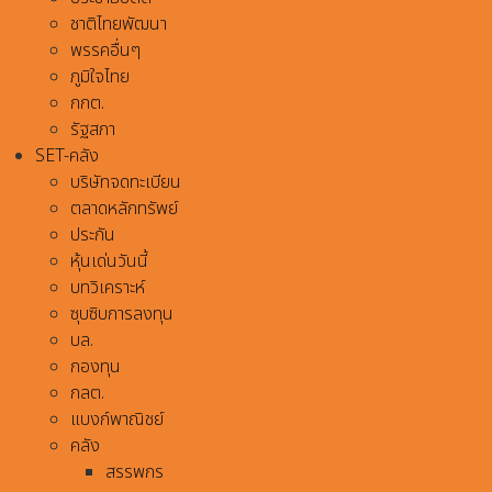
ชาติไทยพัฒนา
พรรคอื่นๆ
ภูมิใจไทย
กกต.
รัฐสภา
SET-คลัง
บริษัทจดทะเบียน
ตลาดหลักทรัพย์
ประกัน
หุ้นเด่นวันนี้
บทวิเคราะห์
ซุบซิบการลงทุน
บล.
กองทุน
กลต.
แบงก์พาณิชย์
คลัง
สรรพกร