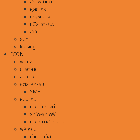
สรรพสามิต
ศุลกากร
บัญชีกลาง
หนี้สาธารณะ
สศค.
ธปท.
leasing
ECON
พาณิชย์
การตลาด
ขายตรง
อุตสาหกรรม
SME
คมนาคม
ทางบก-ทางน้ำ
รถไฟ-รถไฟฟ้า
ทางอากาศ-การบิน
พลังงาน
น้ำมัน-แก๊ส