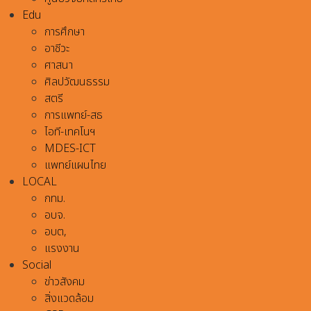
Edu
การศึกษา
อาชีวะ
ศาสนา
ศิลปวัฒนธรรม
สตรี
การแพทย์-สธ
ไอที-เทคโนฯ
MDES-ICT
แพทย์แผนไทย
LOCAL
กทม.
อบจ.
อบต,
แรงงาน
Social
ข่าวสังคม
สิ่งแวดล้อม