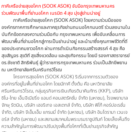
ภาคีเครือข่ายสุขอโศก (SOOK ASOK) จับมือกรุงเทพมหานคร
ร่วมพัฒนาพื้นที่ย่านอโศก
เนรมิต 4 สุข มุ่งสู่ย่านน่าอยู่
ภาคีเครือข่ายสุขอโศก (SOOK ASOK) โดยความร่วมมือของ
องค์กรภาคการศึกษาและภาคธุรกิจย่านถนนอโศกมนตรี ร่วมลงนามใน
บันทึกข้อตกลงความร่วมมือกับ กรุงเทพมหานคร เพื่อขับเคลื่อนการ
พัฒนาพื้นที่ย่านอโศกสู่การเป็นย่านน่าอยู่ และนำมาซึ่งคุณภาพชีวิตที่ดี
ของประชาคมชาวอโศก ผ่านการดำเนินกิจกรรมสร้างสรรค์ 4 สุข คือ
สุขสัญจร สุขวิถี สุขสิ่งแวดล้อม และสุขกิจกรรม โดยมี รองศาสตราจารย์
ดร.ชัชชาติ สิทธิพันธุ์ ผู้ว่าราชการกรุงเทพมหานคร ร่วมเป็นสักขีพยาน
ณ มหาวิทยาลัยศรีนครินทรวิโรฒ
โครงการสุขอโศก (SOOK ASOK) ริเริ่มจากการรวมตัวของ
องค์กรที่อยู่ในพื้นที่ย่านอโศก โดยมีภาคี ตั้งต้น คือ มหาวิทยาลัย
ศรีนครินทรวิโรฒ, กลุ่มธุรกิจการเงินเกียรตินาคินภัทร (KKP), บริษัท
ซิโน-ไทย เอ็นจีเนียริ่ง แอนด์ คอนสตรัคชั่น จำกัด (มหาชน), โรงพยาบาล
จักษุ รัตนิน, บริษัท เฮอริเทจ เอสเตทส์ จำกัด, บริษัท ฟิโก้ คอร์ปอเรชั่น
จำกัด, บริษัท จีเอ็มเอ็ม แกรมมี่ จำกัด (มหาชน), บริษัท อินโดรามา เวนเจ
อร์ส จำกัด (มหาชน) และสยามสมาคมในพระบรมราชูปถัมภ์ โดยเล็งเห็นถึง
ความสำคัญในการพัฒนาปรับปรุงพื้นที่อโศกที่เป็นย่านธุรกิจสำคัญ