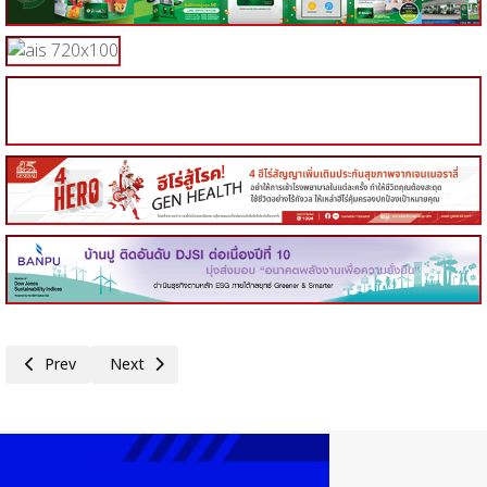
Previous article: บอร์ดการเคหะแห่งชาติลงพื้นที่เคหะชุมชนดินแดง 2 กำชับให้
Next article: บีทีเอส กรุ๊ปฯจับมือ กทม. เดินหน้า'โครงการ รถคั
Prev
Next